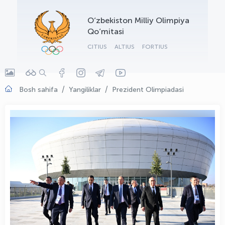
OLYMPCHIK AI - yordamchi
O‘zbekiston Milliy Olimpiya
Onlayn · olympic.uz
Qo‘mitasi
CITIUS
ALTIUS
FORTIUS
Bosh sahifa
Yangiliklar
Prezident Olimpiadasi