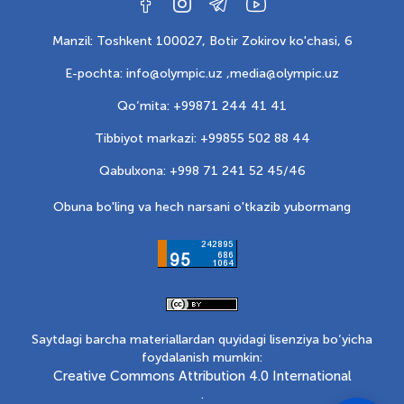
Manzil: Toshkent 100027, Botir Zokirov ko'chasi, 6
E-pochta: info@olympic.uz ,
media@olympic.uz
Qo‘mita: +99871 244 41 41
Tibbiyot markazi: +99855 502 88 44
Qabulxona: +998 71 241 52 45/46
Obuna bo'ling va hech narsani o'tkazib yubormang
Saytdagi barcha materiallardan quyidagi lisenziya bo‘yicha
foydalanish mumkin:
Creative Commons Attribution 4.0 International
.