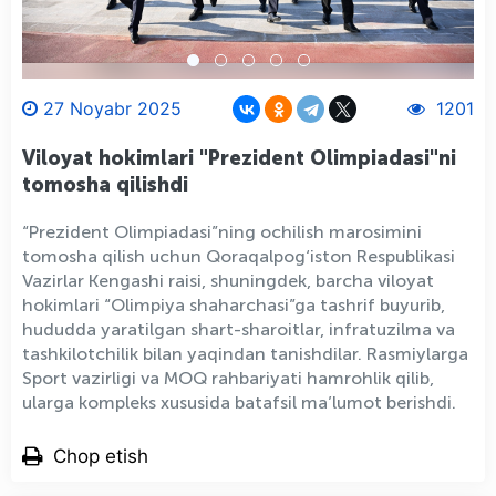
27 Noyabr 2025
1201
Viloyat hokimlari "Prezident Olimpiadasi"ni
tomosha qilishdi
“Prezident Olimpiadasi”ning ochilish marosimini
tomosha qilish uchun Qoraqalpog‘iston Respublikasi
Vazirlar Kengashi raisi, shuningdek, barcha viloyat
hokimlari “Olimpiya shaharchasi”ga tashrif buyurib,
hududda yaratilgan shart-sharoitlar, infratuzilma va
tashkilotchilik bilan yaqindan tanishdilar. Rasmiylarga
Sport vazirligi va MOQ rahbariyati hamrohlik qilib,
ularga kompleks xususida batafsil ma’lumot berishdi.
Chop etish