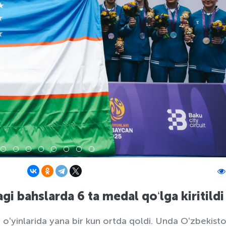
gi bahslarda 6 ta medal qoʻlga kiritildi
 oʻyinlarida yana bir kun ortda qoldi. Unda Oʻzbekist