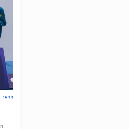
1533
on