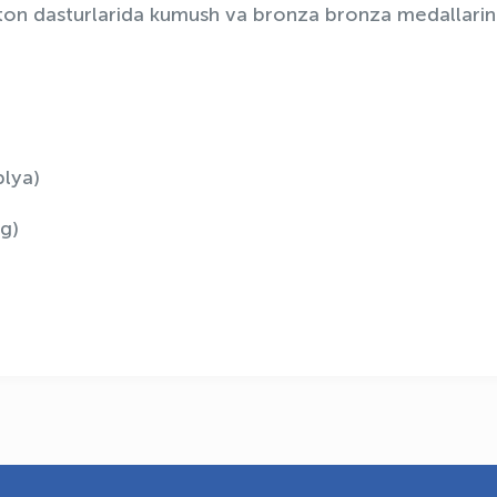
nton dasturlarida kumush va bronza bronza medallarin
blya)
g)