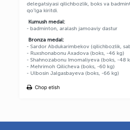
delegatsiyasi qilichbozlik, boks va badmi
qoʻlga kiritdi.
Kumush medal:
- badminton, aralash jamoaviy dastur
Bronza medal:
- Sardor Abdukarimbekov (qilichbozlik, sa
- Ruxshonabonu Axadova (boks, -46 kg)
- Shahnozabonu Imomaliyeva (boks, -48 k
- Mehrimoh Qilicheva (boks, -60 kg)
- Ulbosin Jalgasbayeva (boks, -66 kg)
Chop etish