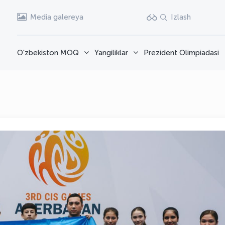
Media galereya
Izlash
O'zbekiston MOQ
Yangiliklar
Prezident Olimpiadasi