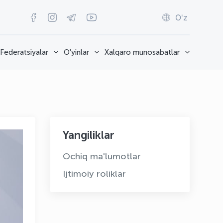
O'z
Federatsiyalar
O'yinlar
Xalqaro munosabatlar
Yangiliklar
Ochiq ma'lumotlar
Ijtimoiy roliklar