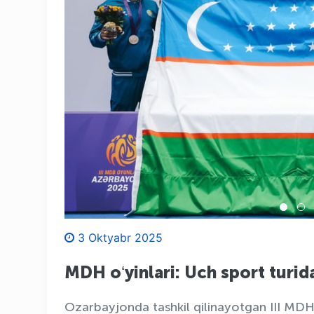
3 Oktyabr 2025
MDH oʻyinlari: Uch sport turida
Ozarbayjonda tashkil qilinayotgan III MDH