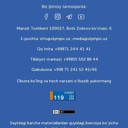
Biz ijtimoiy tarmoqlarda:
Manzil: Toshkent 100027, Botir Zokirov ko'chasi, 6
E-pochta: info@olympic.uz ,
media@olympic.uz
Qo‘mita: +99871 244 41 41
Tibbiyot markazi: +99855 502 88 44
Qabulxona: +998 71 241 52 45/46
Obuna bo'ling va hech narsani o'tkazib yubormang
Saytdagi barcha materiallardan quyidagi lisenziya bo‘yicha