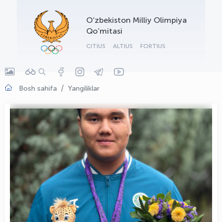
OLYMPCHIK AI - yordamchi
O‘zbekiston Milliy Olimpiya
Onlayn · olympic.uz
Qo‘mitasi
CITIUS
ALTIUS
FORTIUS
Bosh sahifa
Yangiliklar