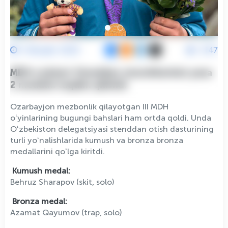
1 Oktyabr 2025
2147
MDH oʻyinlari: Stenddan otuvchilarimiz yana
2 medalni taqdim qilishdi
Ozarbayjon mezbonlik qilayotgan III MDH
oʻyinlarining bugungi bahslari ham ortda qoldi. Unda
Oʻzbekiston delegatsiyasi stenddan otish dasturining
turli yoʻnalishlarida kumush va bronza bronza
medallarini qoʻlga kiritdi.
Kumush medal:
Behruz Sharapov (skit, solo)
Bronza medal:
Azamat Qayumov (trap, solo)