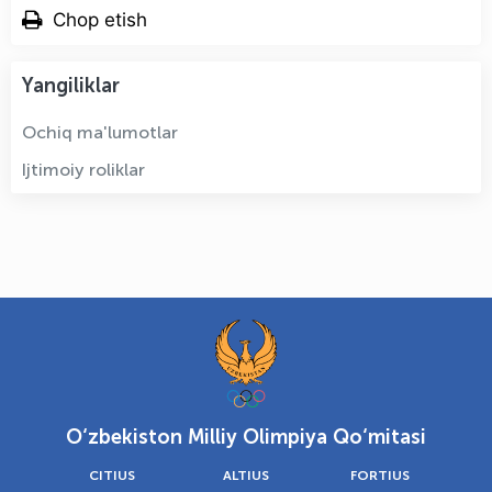
Chop etish
Yangiliklar
Ochiq ma'lumotlar
Ijtimoiy roliklar
O‘zbekiston Milliy Olimpiya Qo‘mitasi
CITIUS
ALTIUS
FORTIUS