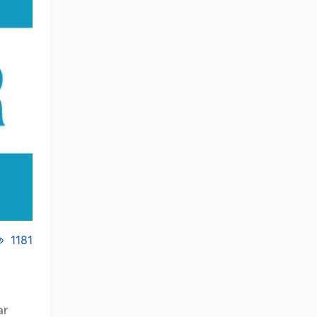
1181
OLYMPCHIK AI - yordamchi
ar
Onlayn · olympic.uz