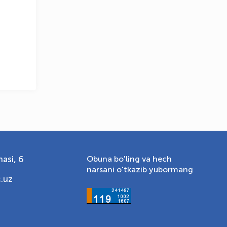
asi, 6
Obuna bo'ling va hech
narsani o'tkazib yubormang
.uz