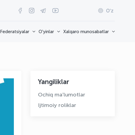
O'z
Federatsiyalar
O'yinlar
Xalqaro munosabatlar
Yangiliklar
Ochiq ma'lumotlar
Ijtimoiy roliklar