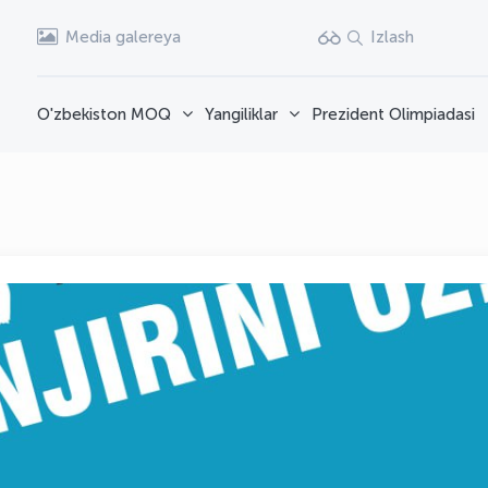
Media galereya
Izlash
O'zbekiston MOQ
Yangiliklar
Prezident Olimpiadasi