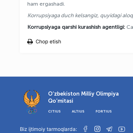
ham ergashadi.
Korrupsiyaga duch kelsangiz, quyidagi aloqa
Korrupsiyaga qarshi kurashish agentligi:
Ca
Chop etish
O‘zbekiston Milliy Olimpiya
Qo‘mitasi
CITIUS
ALTIUS
FORTIUS
Biz ijtimoiy tarmoqlarda: