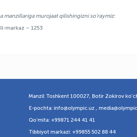
 manzillariga murojaat qilishingizni so‘raymiz:
ll-markaz – 1253
Manzil: Toshkent 100027, Botir Zokirov ko'ch
E-pochta: info@olympic.uz ,
media@olympic
Qo‘mita: +99871 244 41 41
Tibbiyot markazi: +99855 502 88 44