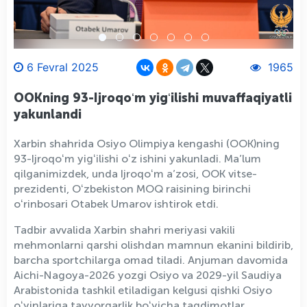
6 Fevral 2025
1965
OOKning 93-Ijroqoʻm yigʻilishi muvaffaqiyatli
yakunlandi
Xarbin shahrida Osiyo Olimpiya kengashi (OOK)ning
93-Ijroqoʻm yigʻilishi oʻz ishini yakunladi. Ma’lum
qilganimizdek, unda Ijroqoʻm a’zosi, OOK vitse-
prezidenti, Oʻzbekiston MOQ raisining birinchi
oʻrinbosari Otabek Umarov ishtirok etdi.
Tadbir avvalida Xarbin shahri meriyasi vakili
mehmonlarni qarshi olishdan mamnun ekanini bildirib,
barcha sportchilarga omad tiladi. Anjuman davomida
Aichi-Nagoya-2026 yozgi Osiyo va 2029-yil Saudiya
Arabistonida tashkil etiladigan kelgusi qishki Osiyo
oʻyinlariga tayyorgarlik boʻyicha taqdimotlar