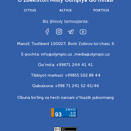
O‘zbekiston Milliy Olimpiya Qo‘mitasi
CITIUS
ALTIUS
FORTIUS
Biz ijtimoiy tarmoqlarda:
Manzil: Toshkent 100027, Botir Zokirov ko'chasi, 6
E-pochta: info@olympic.uz ,
media@olympic.uz
Qo‘mita: +99871 244 41 41
Tibbiyot markazi: +99855 502 88 44
Qabulxona: +998 71 241 52 45/46
Obuna bo'ling va hech narsani o'tkazib yubormang