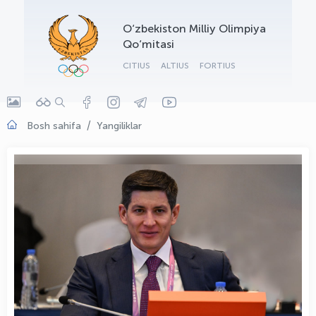
OLYMPCHIK AI - yordamchi
O‘zbekiston Milliy Olimpiya
Onlayn · olympic.uz
Qo‘mitasi
CITIUS
ALTIUS
FORTIUS
Bosh sahifa
Yangiliklar