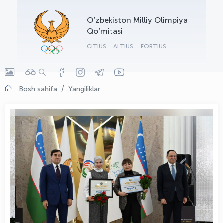
OLYMPCHIK AI - yordamchi
O‘zbekiston Milliy Olimpiya
Onlayn · olympic.uz
Qo‘mitasi
CITIUS
ALTIUS
FORTIUS
Bosh sahifa
Yangiliklar