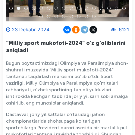
23 Dekabr 2024
6121
“Milliy sport mukofoti-2024” o‘z g‘oliblarini
aniqladi
Bugun poytaxtimizdagi Olimpiya va Paralimpiya shon-
shuhrati muzeyida “Milliy sport mukofoti-2024”
tantanali taqdirlash marosimi bo‘lib o‘tdi. Sport
vazirligi, Milliy Olimpiya va Paralimpiya qo‘mitalari
rahbariyati, o‘zbek sportining taniqli yulduzlari
ishtirokida kechgan tadbirda joriy yil sarhisobi amalga
oshirilib, eng munosiblar aniqlandi.
Dastavval, joriy yil kattalar o‘rtasidagi jahon
chempionatlarida shohsupaga ko‘tarilgan
sportchilarga Prezident qarori asosida bir martalik pul
mukofotlari tantanali ravishda topshirildi. Shundan