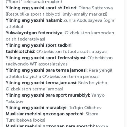
(“Sport” telekanali muxbiri)
Yilning eng yaxshi sport shifokori:
Diana Sattarova
(Respublika sport tibbiyoti ilmiy-amaliy markazi)
Yilning eng yaxshi hakami:
Zuhra Abdullayeva (og‘ir
atletika)
Yuksalayotgan federatsiya:
O‘zbekiston kamondan
otish federatsiyasi
Yilning eng yaxshi sport tadbiri
tashkilotchisi:
O‘zbekiston futbol assotsiatsiyasi
Yilning eng yaxshi sport federatsiyasi:
O‘zbekiston
taekvondo WT assotsiatsiyasi
Yilning eng yaxshi para terma jamoasi:
Para yengil
atletika bo‘yicha O‘zbekiston terma jamoasi
Yilning eng yaxshi terma jamoasi:
Boks bo‘yicha
O‘zbekiston terma jamoasi
Yilning eng yaxshi para sport murabbiyi:
Yahyo
Yakubov
Yilning eng yaxshi murabbiyi:
To‘lqin Qilichev
Muxlislar mehrini qozongan sportchi:
Sitora
Turdibekova (boks)
Muxlislar mehrini qozongan para sportchi:
Ro‘za