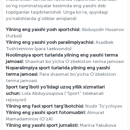
so‘ng nominatsiyalar kesimida eng yaxshi deb
topilganlar taqdirlanishdi. Unga ko‘ra, quyidagi
yo‘nalishlarda g‘oliblar aniqlandi:
Yilning eng yaxshi yosh sportchisi:
Abduqodir Husanov
(futbol)
Yilning eng yaxshi yosh paralimpiyachisi:
Asadbek
Toshtemirov (para taekvondo)
Noolimpiya sport turlarida yilning eng yaxshi terma
jamoasi:
Shaxmat bo‘yicha O‘zbekiston terma jamoasi
Noparalimpiya sport turlarida yilning eng yaxshi
terma jamoasi:
Para shaxmat bo‘yicha O‘zbekiston
terma jamoasi
Sport targ‘iboti yo‘lidagi uzoq yillik xizmatlari
uchun:
Lola Abduyusupova (“Sport” telekanali
rejissyori)
Yilning eng faol sport targ‘ibotchisi:
Nodir To‘ychiyev
Yilning eng yaxshi sport fotomuxbiri:
Almurat
Mamadaminov (O‘zA)
Yilning eng yaxshi sport jurnalisti:
Marina Yakubova