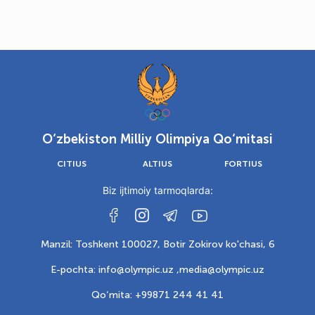
O‘zbekiston Milliy Olimpiya Qo‘mitasi
CITIUS
ALTIUS
FORTIUS
Biz ijtimoiy tarmoqlarda:
Manzil: Toshkent 100027, Botir Zokirov ko'chasi, 6
E-pochta: info@olympic.uz ,
media@olympic.uz
Qo‘mita: +99871 244 41 41