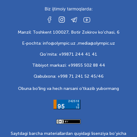
Biz ijtimoiy tarmoqlarda:
Manzil: Toshkent 100027, Botir Zokirov ko'chasi, 6
E-pochta: info@olympic.uz ,
media@olympic.uz
Qo‘mita: +99871 244 41 41
Tibbiyot markazi: +99855 502 88 44
Qabulxona: +998 71 241 52 45/46
Obuna bo'ling va hech narsani o'tkazib yubormang
Saytdagi barcha materiallardan quyidagi lisenziya bo‘yicha