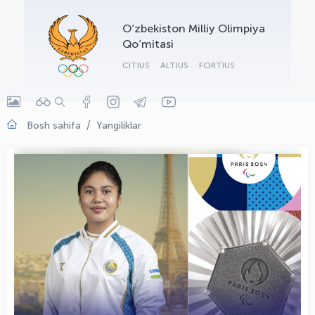
OLYMPCHIK AI - yordamchi
O‘zbekiston Milliy Olimpiya
Onlayn · olympic.uz
Qo‘mitasi
CITIUS
ALTIUS
FORTIUS
Bosh sahifa
Yangiliklar