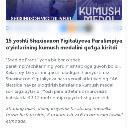
6 Sentyabr 2024
1980
15 yoshli Shaxinaxon Yigitaliyeva Paralimpiya
oʻyinlarining kumush medalini qoʻlga kiritdi
“Stad de Frans” yana bir bor oʻzbek
paralimpiyachilarining yorqin ishtirokiga guvoh boʻldi.
Kelasi oy 16 yoshni qarshi oladigan hamyurtimiz
Shaxinaxon Yigitaliyeva para yengil atletikaning F46
klassida nayza uloqtirish bahslarida kumush medal
sohibiga aylandi. Yosh para atletimiz murosasiz
bahslarda 43.12 metr natija qayd etishga erishdi.
Shuning bilan, delegatsiyamiz hisobidagi medallar
hozircha 9 ta oltin, 8 ta kumush va 6 ta bronzani tashkil
etmoqda.