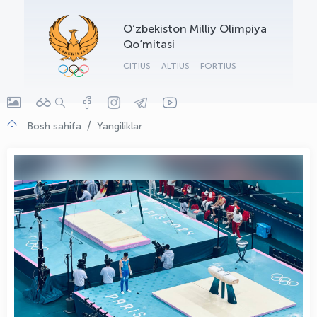
OLYMPCHIK AI - yordamchi
O‘zbekiston Milliy Olimpiya
Onlayn · olympic.uz
Qo‘mitasi
CITIUS
ALTIUS
FORTIUS
Bosh sahifa
Yangiliklar