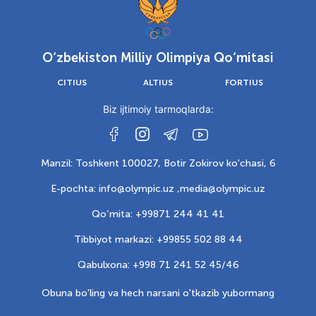
O‘zbekiston Milliy Olimpiya Qo‘mitasi
CITIUS
ALTIUS
FORTIUS
Biz ijtimoiy tarmoqlarda:
Manzil: Toshkent 100027, Botir Zokirov ko'chasi, 6
E-pochta: info@olympic.uz ,
media@olympic.uz
Qo‘mita: +99871 244 41 41
Tibbiyot markazi: +99855 502 88 44
Qabulxona: +998 71 241 52 45/46
Obuna bo'ling va hech narsani o'tkazib yubormang