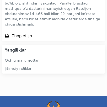
boʻlib oʻz ishtirokini yakunladi. Parallel brusdagi
mashqda oʻz dasturini namoyish etgan Rasuljon
Abdurahimov 14.466 ball bilan 22-natijani koʻrsatdi.
Afsuski, hech bir atletimiz alohida dasturlarda finalga
chiqa olishmadi.
Chop etish
Yangiliklar
Ochiq ma'lumotlar
Ijtimoiy roliklar