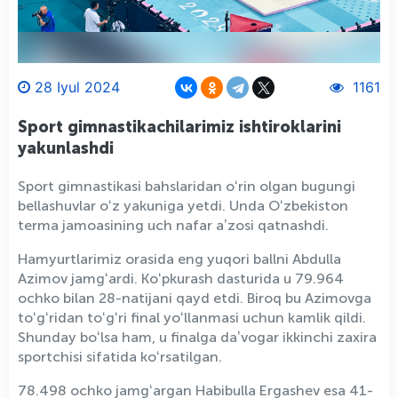
28 Iyul 2024
1161
Sport gimnastikachilarimiz ishtiroklarini
yakunlashdi
Sport gimnastikasi bahslaridan oʻrin olgan bugungi
bellashuvlar oʻz yakuniga yetdi. Unda Oʻzbekiston
terma jamoasining uch nafar aʼzosi qatnashdi.
Hamyurtlarimiz orasida eng yuqori ballni Abdulla
Azimov jamgʻardi. Koʻpkurash dasturida u 79.964
ochko bilan 28-natijani qayd etdi. Biroq bu Azimovga
toʻgʻridan toʻgʻri final yoʻllanmasi uchun kamlik qildi.
Shunday boʻlsa ham, u finalga daʼvogar ikkinchi zaxira
sportchisi sifatida koʻrsatilgan.
78.498 ochko jamgʻargan Habibulla Ergashev esa 41-