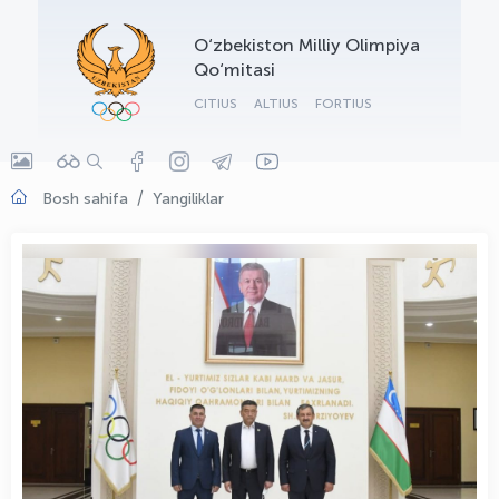
OLYMPCHIK AI - yordamchi
O‘zbekiston Milliy Olimpiya
Onlayn · olympic.uz
Qo‘mitasi
CITIUS
ALTIUS
FORTIUS
Bosh sahifa
Yangiliklar