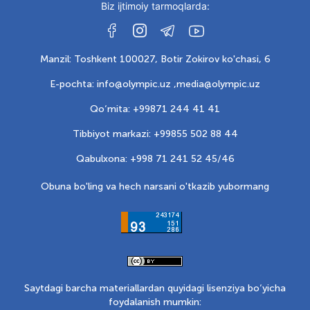
Biz ijtimoiy tarmoqlarda:
Manzil: Toshkent 100027, Botir Zokirov ko'chasi, 6
E-pochta: info@olympic.uz ,
media@olympic.uz
Qo‘mita: +99871 244 41 41
Tibbiyot markazi: +99855 502 88 44
Qabulxona: +998 71 241 52 45/46
Obuna bo'ling va hech narsani o'tkazib yubormang
Saytdagi barcha materiallardan quyidagi lisenziya bo‘yicha
foydalanish mumkin: