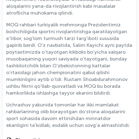
aloqalarini yana-da rivojlantirish kabi masalalar
atroflicha muhokama qilindi.
MOQ rahbari turkiyalik mehmonga Prezidentimiz
boshchiligida sportni rivojlantirishga qaratilayotgan
eʼtibor, sog‘lom turmush tarzi targ‘iboti xususida
gapirib berdi. O‘z navbatida, Salim Kayichi ayni paytda
poytaxtimizda o‘tayotgan kikboks bo‘yicha xalqaro
musobaqaning yuqori saviyada o‘tayotgani, bunday
tashkilotchilik bilan O‘zbekistonning kattalar
o‘rtasidagi jahon chempionatini qabul qilishi
mumkinligini aytib o‘tdi. Rustam Shoabdurahmonov
ushbu fikrni qo‘llab-quvvatladi va MOQ bu borada
hamkorlikda ishlashga tayyor ekanini bildirdi.
Uchrashuv yakunida tomonlar har ikki mamlakat
rahbarlarining olib borayotgan do‘stona aloqalarini
sport sohasida davom ettirishdan minnatdor
ekanligini taʼkidlab, esdalik uchun sovg‘a almashishdi.