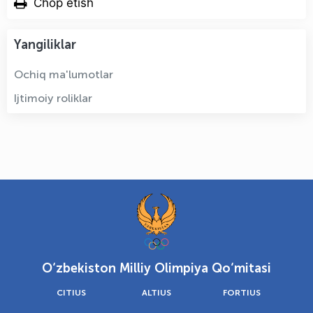
Chop etish
Yangiliklar
Ochiq ma'lumotlar
Ijtimoiy roliklar
O‘zbekiston Milliy Olimpiya Qo‘mitasi
CITIUS
ALTIUS
FORTIUS