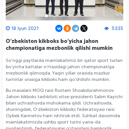
18 Iyun 2021
5335
O‘zbekiston kikboks bo‘yicha jahon
chempionatiga mezbonlik qilishi mumkin
So‘nggi paytlarda mamlakatimiz bir qator sport turlari
bo‘yicha kattalar o‘rtasidagi jahon chempionatiga
mezbonlik qilmoqda. Yaqin yillar orasida mazkur
turnirlar orasiga kikboks ham qo‘shilishi mumkin.
Bu masalani MOQ raisi Rustam Shoabdurahmonov
Jahon kikboks tashkiloti vitse-prezidenti Salim Kayichi
bilan uchrashuvda muhokama qildi. Uchrashuvda,
shuningdek, O‘zbekiston kikboks federatsiyasi raisi
Oybek Karmetov ham ishtirok etdi. Suhbat davomida
mamlakatimizda ushbu sport turini yana-da
rivojlantirish, federatsiyalar o‘rtasidagi hamkorlik