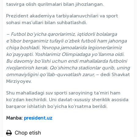
tasvirga olish qurilmalari bilan jihozlangan.
Prezident akademiya tarbiyalanuvchilari va sport
sohasi mas’ullari bilan suhbatlashdi.
– Futbol bo‘yicha qarorlarimiz, iqtidorli bolalarga
e’tibor berganimiz tufayli o‘zbek futboli ham jahonga
chiqa boshladi. Yevropa jamoalarida legionerlarimiz
ko‘payyapti. Yoshlarimiz Olimpiadaga yo‘llanma oldi.
Bu davomiy bo‘lishi uchun endi mahallalarda futbolni
rivojlantirish kerak. Qo‘shimcha stadionlar qurib, uning
ommaviyligini qo‘llab-quvvatlash zarur,
– dedi Shavkat
Mirziyoyev.
Shu mahalladagi suv sporti saroyining ta’miri ham
ko‘zdan kechirildi. Uni davlat-xususiy sheriklik asosida
barqaror ishlatish bo‘yicha ko‘rsatma berildi.
Manba:
president.uz
Chop etish