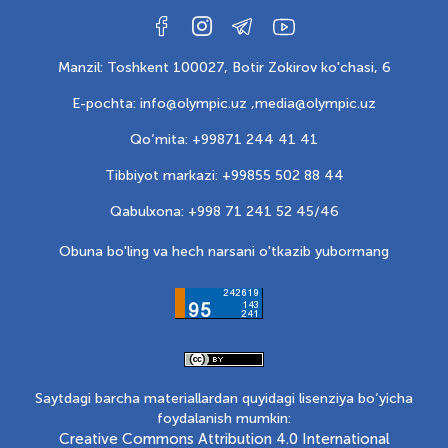
Manzil: Toshkent 100027, Botir Zokirov ko'chasi, 6
E-pochta: info@olympic.uz ,
media@olympic.uz
Qo‘mita: +99871 244 41 41
Tibbiyot markazi: +99855 502 88 44
Qabulxona: +998 71 241 52 45/46
Obuna bo'ling va hech narsani o'tkazib yubormang
Saytdagi barcha materiallardan quyidagi lisenziya bo‘yicha
foydalanish mumkin:
Creative Commons Attribution 4.0 International