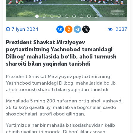
7 Iyun 2024
2637
Prezident Shavkat Mirziyoyev
poytaxtimizning Yashnobod tumanidagi
Dilbog‘ mahallasida bo‘lib, aholi turmush
sharoiti bilan yaqindan tanishdi
Prezident Shavkat Mirziyoyev poytaxtimizning
Yashnobod tumanidagi Dilbog‘ mahallasida bo‘lib,
aholi turmush sharoiti bilan yaqindan tanishdi.
Mahallada 5 ming 200 nafardan ortiq aholi yashaydi.
26 ta ko‘p qavatli uy, maktab va bog‘chalar, savdo
shoxobchalari atrofi obod qilingan.
Yurtimizda har bir mahalla ixtisoslashuvidan kelib
chiqib rivojlantirilmoqda. Dilbog‘liklar asosan