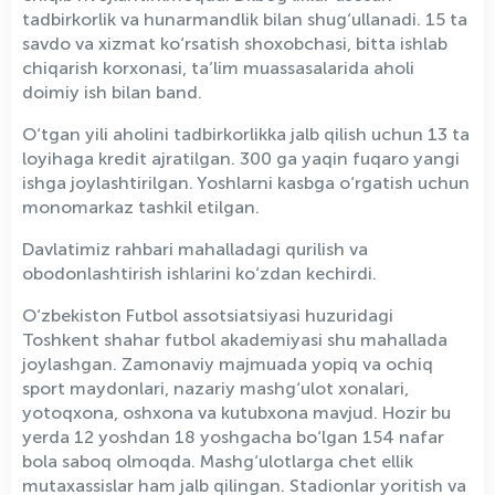
tadbirkorlik va hunarmandlik bilan shug‘ullanadi. 15 ta
savdo va xizmat ko‘rsatish shoxobchasi, bitta ishlab
chiqarish korxonasi, ta’lim muassasalarida aholi
doimiy ish bilan band.
O‘tgan yili aholini tadbirkorlikka jalb qilish uchun 13 ta
loyihaga kredit ajratilgan. 300 ga yaqin fuqaro yangi
ishga joylashtirilgan. Yoshlarni kasbga o‘rgatish uchun
monomarkaz tashkil etilgan.
Davlatimiz rahbari mahalladagi qurilish va
obodonlashtirish ishlarini ko‘zdan kechirdi.
O‘zbekiston Futbol assotsiatsiyasi huzuridagi
Toshkent shahar futbol akademiyasi shu mahallada
joylashgan. Zamonaviy majmuada yopiq va ochiq
sport maydonlari, nazariy mashg‘ulot xonalari,
yotoqxona, oshxona va kutubxona mavjud. Hozir bu
yerda 12 yoshdan 18 yoshgacha bo‘lgan 154 nafar
bola saboq olmoqda. Mashg‘ulotlarga chet ellik
mutaxassislar ham jalb qilingan. Stadionlar yoritish va