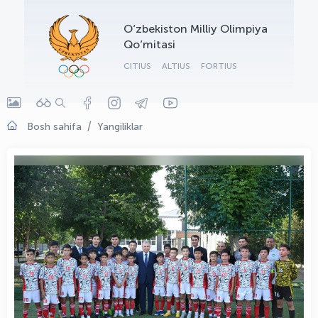
OLYMPCHIK AI - yordamchi
O‘zbekiston Milliy Olimpiya
Onlayn · olympic.uz
Qo‘mitasi
CITIUS
ALTIUS
FORTIUS
Bosh sahifa
Yangiliklar