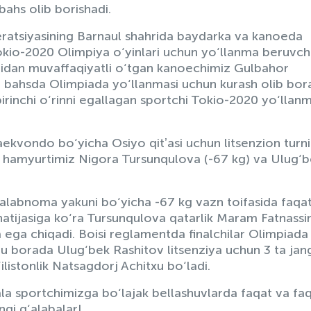
bahs olib borishadi.
ratsiyasining Barnaul shahrida baydarka va kanoeda
kio-2020 Olimpiya o‘yinlari uchun yo‘llanma beruvch
slaridan muvaffaqiyatli o‘tgan kanoechimiz Gulbahor
bahsda Olimpiada yo‘llanmasi uchun kurash olib bora
irinchi o‘rinni egallagan sportchi Tokio-2020 yo‘llan
ekvondo bo‘yicha Osiyo qitʼasi uchun litsenzion turni
ar hamyurtimiz Nigora Tursunqulova (-67 kg) va Ulug‘
talabnoma yakuni bo‘yicha -67 kg vazn toifasida faqat
 natijasiga ko‘ra Tursunqulova qatarlik Maram Fatnassin
 ega chiqadi. Boisi reglamentda finalchilar Olimpiada
Bu borada Ulug‘bek Rashitov litsenziya uchun 3 ta jan
‘ilistonlik Natsagdorj Achitxu bo‘ladi.
ala sportchimizga bo‘lajak bellashuvlarda faqat va fa
gi g‘alabalar!