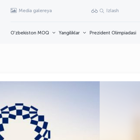
Media galereya
Izlash
O'zbekiston MOQ
Yangiliklar
Prezident Olimpiadasi