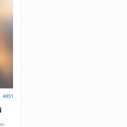
4851
i
io-