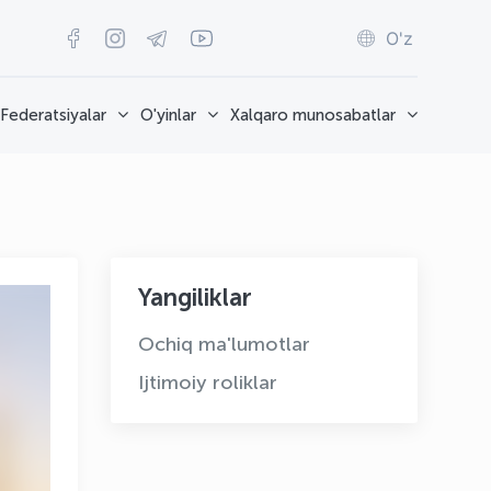
O'z
Federatsiyalar
O'yinlar
Xalqaro munosabatlar
Yangiliklar
Ochiq ma'lumotlar
Ijtimoiy roliklar