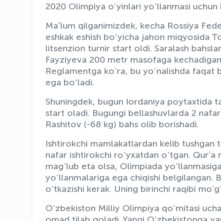
2020 Olimpiya o‘yinlari yo‘llanmasi uchun 
Maʼlum qilganimizdek, kecha Rossiya Fede
eshkak eshish bo‘yicha jahon miqyosida To
litsenzion turnir start oldi. Saralash bah
Fayziyeva 200 metr masofaga kechadigan 
Reglamentga ko‘ra, bu yo‘nalishda faqat b
ega bo‘ladi.
Shuningdek, bugun Iordaniya poytaxtida ta
start oladi. Bugungi bellashuvlarda 2 naf
Rashitov (-68 kg) bahs olib borishadi.
Ishtirokchi mamlakatlardan kelib tushgan 
nafar ishtirokchi ro‘yxatdan o‘tgan. Qurʼa
mag‘lub eta olsa, Olimpiada yo‘llanmasiga
yo‘llanmalariga ega chiqishi belgilangan. 
o‘tkazishi kerak. Uning birinchi raqibi mo‘g
O‘zbekiston Milliy Olimpiya qo‘mitasi uch
omad tilab qoladi. Yangi O‘zbekistonga yan