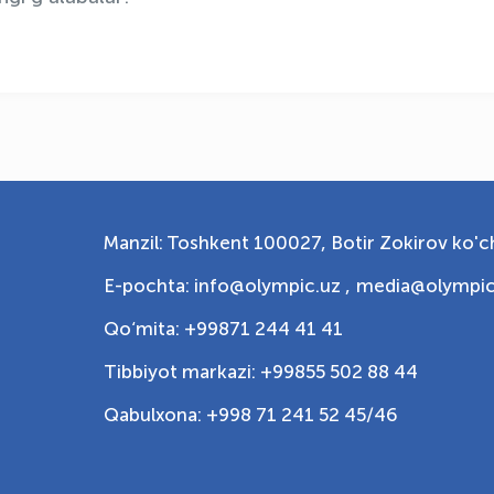
Manzil: Toshkent 100027, Botir Zokirov ko'ch
E-pochta: info@olympic.uz ,
media@olympic
Qo‘mita: +99871 244 41 41
Tibbiyot markazi: +99855 502 88 44
Qabulxona: +998 71 241 52 45/46