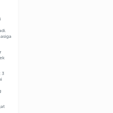
i
di.
masiga
r
bek
 3
i
OLYMPCHIK AI - yordamchi
Onlayn · olympic.uz
g
qat