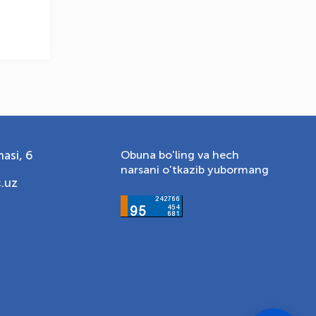
asi, 6
Obuna bo'ling va hech
narsani o'tkazib yubormang
.uz