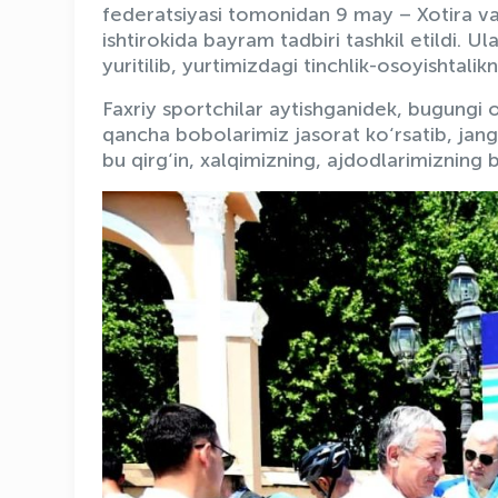
federatsiyasi tomonidan 9 may – Xotira va 
ishtirokida bayram tadbiri tashkil etildi. Ul
yuritilib, yurtimizdagi tinchlik-osoyishtalik
Faxriy sportchilar aytishganidek, bugungi
qancha bobolarimiz jasorat ko‘rsatib, jan
bu qirg‘in, xalqimizning, ajdodlarimizning