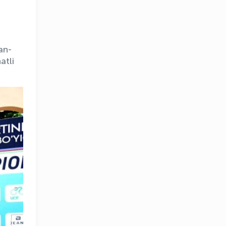
an-
atli