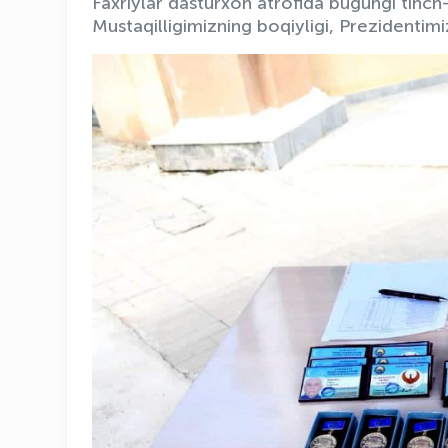
Faxriylar dasturxon atrofida bugungi tinc
Mustaqilligimizning boqiyligi, Prezidentim