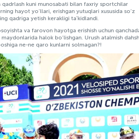
qadrlash kuni munosabati bilan faxriy sportchilar
arning hayot yo‘llari, erishgan yutuqlari xususida so‘z
ning qadriga yetish kerakligi taʼkidlandi.
 osoyishta va farovon hayotga erishish uchun qanchad
g maydonlarida halok bo‘lishgan. Urush atalmish dahsh
 boshiga ne-ne qaro kunlarni solmagan?!