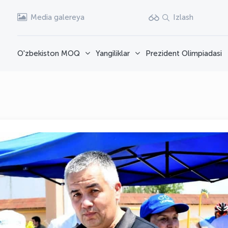
Media galereya
Izlash
O'zbekiston MOQ
Yangiliklar
Prezident Olimpiadasi