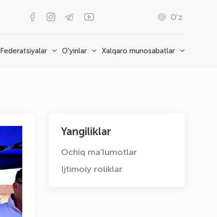
O'z
Federatsiyalar
O'yinlar
Xalqaro munosabatlar
Yangiliklar
Ochiq ma'lumotlar
Ijtimoiy roliklar