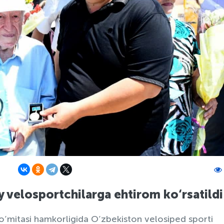
 velosportchilarga ehtirom ko‘rsatildi
 qo‘mitasi hamkorligida O‘zbekiston velosiped sporti