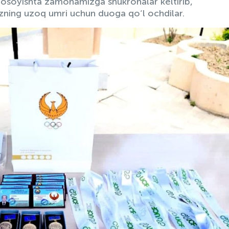
h-osoyishta zamonamizga shukronalar keltirib,
izning uzoq umri uchun duoga qo‘l ochdilar.