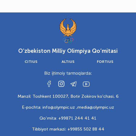
O‘zbekiston Milliy Olimpiya Qo‘mitasi
CITIUS
ALTIUS
FORTIUS
Biz ijtimoiy tarmoqlarda:
Manzil: Toshkent 100027, Botir Zokirov ko'chasi, 6
E-pochta: info@olympic.uz ,
media@olympic.uz
Qo‘mita: +99871 244 41 41
Tibbiyot markazi: +99855 502 88 44