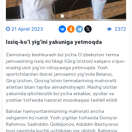
21 Aprel 2023
2372
Issiq-ko’l yig’ini yakuniga yetmoqda
Zamonaviy beshkurash bo’yicha O’zbekiston terma
jamoasining Issiq-ko’ldagi (Qirg’iziston) xalqaro o’quv-
mashg’ulot yig’ini nihoyasiga yetmoqda. Yosh
sportchilardan iborat jamoamiz yig’inda Belarus,
Qirg’iziston, Qozog’iston termalarining mahoratli
atletlari bilan tajriba almashishyapti. Mashg’ulotlar
yakunida qilichbozlik bo’yicha erkaklar, ayollar va
yoshlar toifasida nazorat musobaqasi tashkil etildi.
Bahslar hamyurtlarimizning mahorati ancha
oshganini ko’rsatdi. Yosh yigitlar toifasida Doniyor
Rahimov, Sadriddin Qobiljonov, Asliddin Baxtiyorov
mos ravishda kuchli uchlikdan joy olishdi. Rahimov