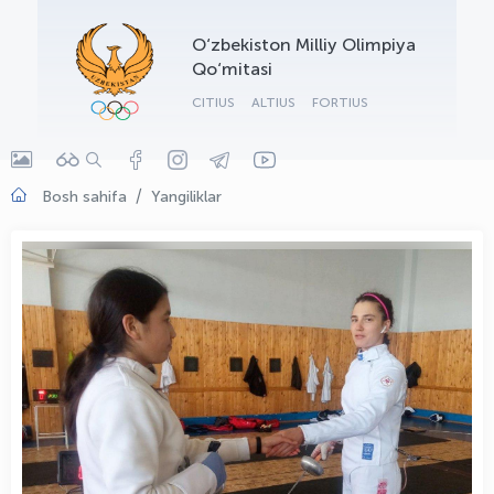
OLYMPCHIK AI - yordamchi
O‘zbekiston Milliy Olimpiya
Onlayn · olympic.uz
Qo‘mitasi
CITIUS
ALTIUS
FORTIUS
Bosh sahifa
Yangiliklar