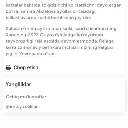
kattalar bahsida to’qqizinchi ko’rsatkichni qayd etgan
bo’lsa, Samira Abzalova ayollar o’rtasidagi
bellashuvlarda kuchli beshlikdan joy oldi.
Xulosa o’rnida aytish mumkinki, sportchilarimizning
Xanchjou-2022 Osiyo o’yinlariga ko’rayotgan
tayyorgarligi reja asosida davom etmoqda. Rejaga
ko’ra zamonaviy beshkurashchilarimizning kelgusi
yig’ini Yevropada o’tadi.
Chop etish
Yangiliklar
Ochiq ma'lumotlar
Ijtimoiy roliklar