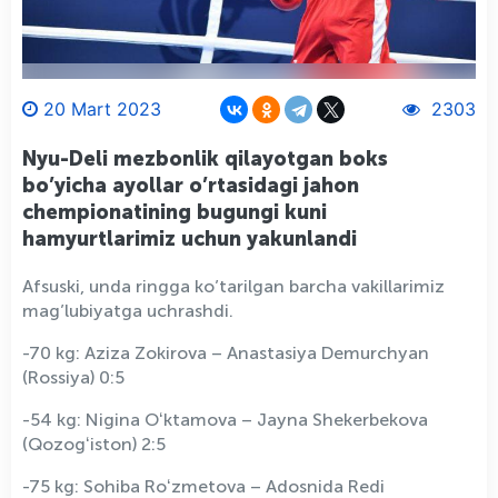
20 Mart 2023
2303
Nyu-Deli mezbonlik qilayotgan boks
bo’yicha ayollar o’rtasidagi jahon
chempionatining bugungi kuni
hamyurtlarimiz uchun yakunlandi
Afsuski, unda ringga ko’tarilgan barcha vakillarimiz
mag’lubiyatga uchrashdi.
-70 kg: Aziza Zokirova – Anastasiya Demurchyan
(Rossiya) 0:5
-54 kg: Nigina Oʻktamova – Jayna Shekerbekova
(Qozogʻiston) 2:5
-75 kg: Sohiba Roʻzmetova – Adosnida Redi