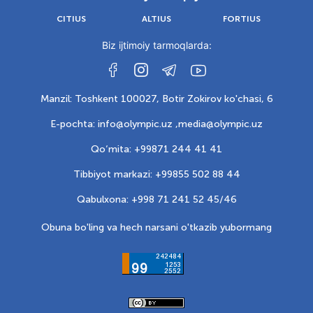
CITIUS
ALTIUS
FORTIUS
Biz ijtimoiy tarmoqlarda:
Manzil: Toshkent 100027, Botir Zokirov ko'chasi, 6
E-pochta: info@olympic.uz ,
media@olympic.uz
Qo‘mita: +99871 244 41 41
Tibbiyot markazi: +99855 502 88 44
Qabulxona: +998 71 241 52 45/46
Obuna bo'ling va hech narsani o'tkazib yubormang