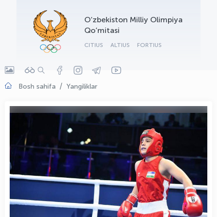
OLYMPCHIK AI - yordamchi
O‘zbekiston Milliy Olimpiya
Onlayn · olympic.uz
Qo‘mitasi
CITIUS
ALTIUS
FORTIUS
Bosh sahifa
Yangiliklar