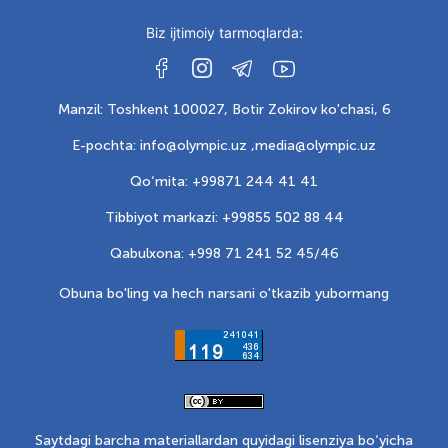
Biz ijtimoiy tarmoqlarda:
Manzil: Toshkent 100027, Botir Zokirov ko'chasi, 6
E-pochta: info@olympic.uz ,
media@olympic.uz
Qo‘mita: +99871 244 41 41
Tibbiyot markazi: +99855 502 88 44
Qabulxona: +998 71 241 52 45/46
Obuna bo'ling va hech narsani o'tkazib yubormang
Saytdagi barcha materiallardan quyidagi lisenziya bo‘yicha