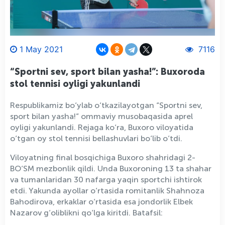
1 May 2021
7116
“Sportni sev, sport bilan yasha!”: Buxoroda
stol tennisi oyligi yakunlandi
Respublikamiz bo‘ylab o‘tkazilayotgan “Sportni sev,
sport bilan yasha!” ommaviy musobaqasida aprel
oyligi yakunlandi. Rejaga ko‘ra, Buxoro viloyatida
o‘tgan oy stol tennisi bellashuvlari bo‘lib o‘tdi.
Viloyatning final bosqichiga Buxoro shahridagi 2-
BO‘SM mezbonlik qildi. Unda Buxoroning 13 ta shahar
va tumanlaridan 30 nafarga yaqin sportchi ishtirok
etdi. Yakunda ayollar o‘rtasida romitanlik Shahnoza
Bahodirova, erkaklar o‘rtasida esa jondorlik Elbek
Nazarov g‘oliblikni qo‘lga kiritdi. Batafsil: