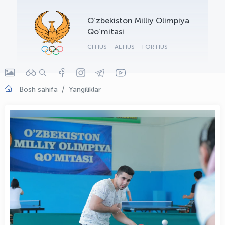
OLYMPCHIK AI - yordamchi
O‘zbekiston Milliy Olimpiya
Onlayn · olympic.uz
Qo‘mitasi
CITIUS
ALTIUS
FORTIUS
Bosh sahifa
Yangiliklar