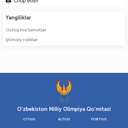
Chop etish
Yangiliklar
Ochiq ma'lumotlar
Ijtimoiy roliklar
O‘zbekiston Milliy Olimpiya Qo‘mitasi
CITIUS
ALTIUS
FORTIUS