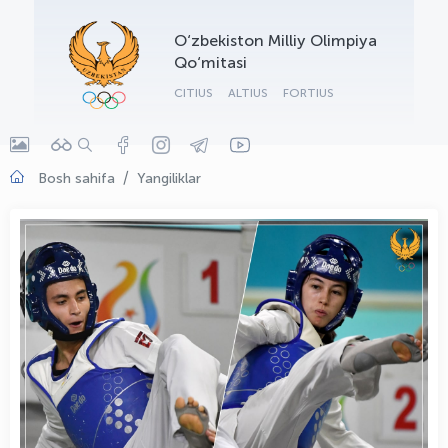
OLYMPCHIK AI - yordamchi
O‘zbekiston Milliy Olimpiya
Onlayn · olympic.uz
Qo‘mitasi
CITIUS
ALTIUS
FORTIUS
Bosh sahifa
Yangiliklar