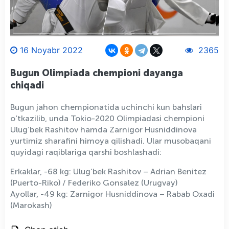
16 Noyabr 2022
2365
Bugun Olimpiada chempioni dayanga
chiqadi
Bugun jahon chempionatida uchinchi kun bahslari
o‘tkazilib, unda Tokio-2020 Olimpiadasi chempioni
Ulug‘bek Rashitov hamda Zarnigor Husniddinova
yurtimiz sharafini himoya qilishadi. Ular musobaqani
quyidagi raqiblariga qarshi boshlashadi:
Erkaklar, -68 kg: Ulug‘bek Rashitov – Adrian Benitez
(Puerto-Riko) / Federiko Gonsalez (Urugvay)
Ayollar, -49 kg: Zarnigor Husniddinova – Rabab Oxadi
(Marokash)