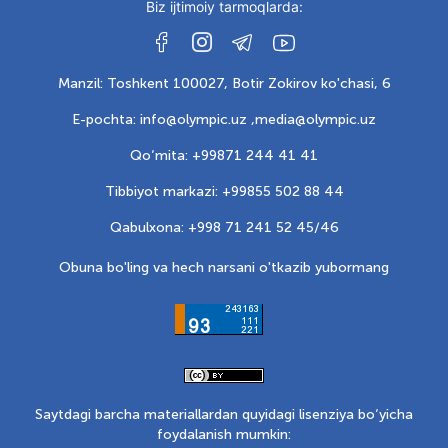
Biz ijtimoiy tarmoqlarda:
Manzil: Toshkent 100027, Botir Zokirov ko'chasi, 6
E-pochta: info@olympic.uz ,
media@olympic.uz
Qo‘mita: +99871 244 41 41
Tibbiyot markazi: +99855 502 88 44
Qabulxona: +998 71 241 52 45/46
Obuna bo'ling va hech narsani o'tkazib yubormang
Saytdagi barcha materiallardan quyidagi lisenziya bo‘yicha
foydalanish mumkin: