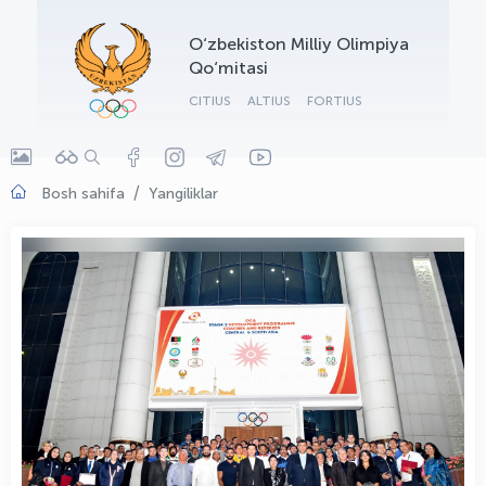
OLYMPCHIK AI - yordamchi
O‘zbekiston Milliy Olimpiya
Onlayn · olympic.uz
Qo‘mitasi
CITIUS
ALTIUS
FORTIUS
Bosh sahifa
Yangiliklar