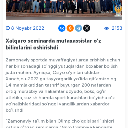
8 Noyabr 2022
2153
Xalqaro seminarda mutaxassislar o’z
bilimlarini oshirishdi
Zamonaviy sportda muvaffaqiyatlarga erishish uchun
har bir sohadagi soʻnggi yutuqlardan boxabar boʻlish
juda muhim. Ayniqsa, Osiyo oʻyinlari oldidan.
Xanchjou-2022 ga tayyorgarlik yoʻlida qitʼamizning
14 mamlakatidan tashrif buyurgan 200 nafardan
ortiq murabbiy va hakamlar dzyudo, boks, ogʻir
atletika, suzish hamda sport kurashlari boʻyicha oʻz
yoʻnalishlaridagi soʻnggi yangiliklardan xabardor
boʻlishdi.
“Zamonaviy taʼlim bilan Olimp choʻqqisi sari” shiori
ostida oʻtgan seminarga Osiyo Olimpiya kengashi