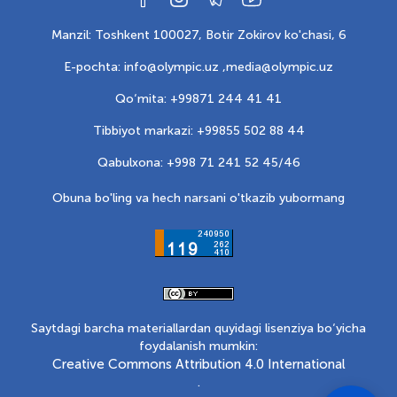
Manzil: Toshkent 100027, Botir Zokirov ko'chasi, 6
E-pochta: info@olympic.uz ,
media@olympic.uz
Qo‘mita: +99871 244 41 41
Tibbiyot markazi: +99855 502 88 44
Qabulxona: +998 71 241 52 45/46
Obuna bo'ling va hech narsani o'tkazib yubormang
Saytdagi barcha materiallardan quyidagi lisenziya bo‘yicha
foydalanish mumkin:
Creative Commons Attribution 4.0 International
.