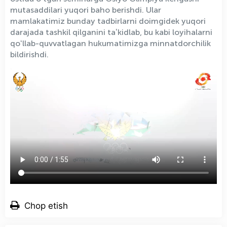
mutasaddilari yuqori baho berishdi. Ular
mamlakatimiz bunday tadbirlarni doimgidek yuqori
darajada tashkil qilganini taʼkidlab, bu kabi loyihalarni
qoʻllab-quvvatlagan hukumatimizga minnatdorchilik
bildirishdi.
Chop etish