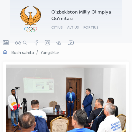
OLYMPCHIK AI - yordamchi
O‘zbekiston Milliy Olimpiya
Onlayn · olympic.uz
Qo‘mitasi
CITIUS
ALTIUS
FORTIUS
Bosh sahifa
Yangiliklar