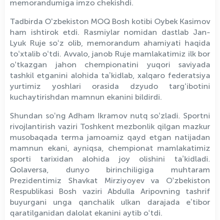
memorandumiga imzo chekishdi.
Tadbirda Oʻzbekiston MOQ Bosh kotibi Oybek Kasimov
ham ishtirok etdi. Rasmiylar
nomidan dastlab Jan-
Lyuk Ruje soʻz olib, memorandum ahamiyati haqida
toʻxtalib oʻtdi. Avvalo, janob Ruje mamlakatimiz ilk bor
oʻtkazgan jahon chempionatini yuqori saviyada
tashkil etganini alohida taʼkidlab, xalqaro federatsiya
yurtimiz yoshlari orasida dzyudo targʻibotini
kuchaytirishdan mamnun ekanini bildirdi.
Shundan soʻng Adham Ikramov nutq soʻzladi. Sportni
rivojlantirish vaziri Toshkent mezbonlik qilgan mazkur
musobaqada terma jamoamiz qayd etgan natijadan
mamnun ekani, ayniqsa, chempionat mamlakatimiz
sporti tarixidan alohida joy olishini taʼkidladi.
Qolaversa, dunyo birinchiligiga muhtaram
Prezidentimiz Shavkat Mirziyoyev va Oʻzbekiston
Respublikasi Bosh vaziri Abdulla Aripovning tashrif
buyurgani unga qanchalik ulkan darajada eʼtibor
qaratilganidan dalolat ekanini aytib oʻtdi.