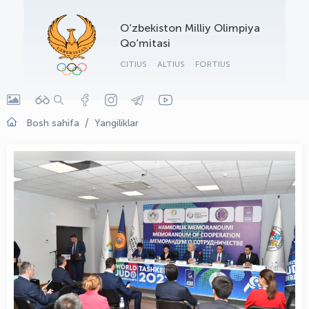
OLYMPCHIK AI - yordamchi
O‘zbekiston Milliy Olimpiya
Onlayn · olympic.uz
Qo‘mitasi
CITIUS
ALTIUS
FORTIUS
Bosh sahifa
Yangiliklar