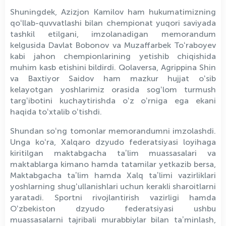
Shuningdek, Azizjon Kamilov ham hukumatimizning
qoʻllab-quvvatlashi bilan chempionat yuqori saviyada
tashkil etilgani, imzolanadigan memorandum
kelgusida Davlat Bobonov va Muzaffarbek Toʻraboyev
kabi jahon chempionlarining yetishib chiqishida
muhim kasb etishini bildirdi. Qolaversa, Agrippina Shin
va Baxtiyor Saidov ham mazkur hujjat oʻsib
kelayotgan yoshlarimiz orasida sogʻlom turmush
targʻibotini kuchaytirishda oʻz oʻrniga ega ekani
haqida toʻxtalib oʻtishdi.
Shundan soʻng tomonlar memorandumni imzolashdi.
Unga koʻra, Xalqaro dzyudo federatsiyasi loyihaga
kiritilgan maktabgacha taʼlim muassasalari va
maktablarga kimano hamda tatamilar yetkazib bersa,
Maktabgacha taʼlim hamda Xalq taʼlimi vazirliklari
yoshlarning shugʻullanishlari uchun kerakli sharoitlarni
yaratadi. Sportni rivojlantirish vazirligi hamda
Oʻzbekiston dzyudo federatsiyasi ushbu
muassasalarni tajribali murabbiylar bilan taʼminlash,