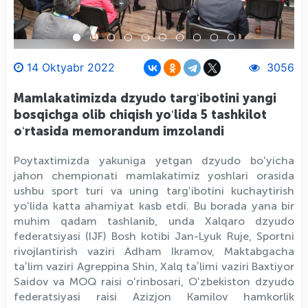
14 Oktyabr 2022
3056
Mamlakatimizda dzyudo targʻibotini yangi
bosqichga olib chiqish yoʻlida 5 tashkilot
oʻrtasida memorandum imzolandi
Poytaxtimizda yakuniga yetgan dzyudo boʻyicha
jahon chempionati mamlakatimiz yoshlari orasida
ushbu sport turi va uning targʻibotini kuchaytirish
yoʻlida katta ahamiyat kasb etdi. Bu borada yana bir
muhim qadam tashlanib, unda Xalqaro dzyudo
federatsiyasi (IJF) Bosh kotibi Jan-Lyuk Ruje, Sportni
rivojlantirish vaziri Adham Ikramov, Maktabgacha
taʼlim vaziri Agreppina Shin, Xalq taʼlimi vaziri Baxtiyor
Saidov va MOQ raisi oʻrinbosari, Oʻzbekiston dzyudo
federatsiyasi raisi Azizjon Kamilov hamkorlik