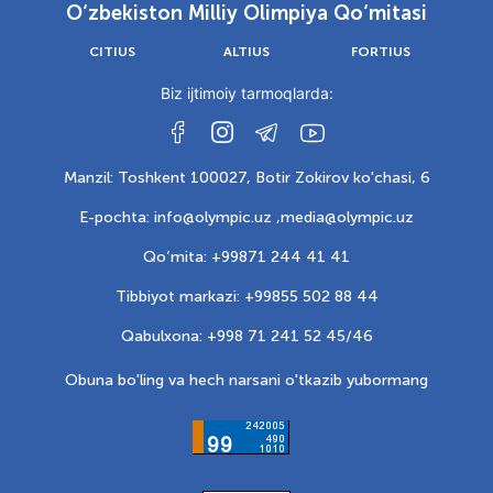
O‘zbekiston Milliy Olimpiya Qo‘mitasi
CITIUS
ALTIUS
FORTIUS
Biz ijtimoiy tarmoqlarda:
Manzil: Toshkent 100027, Botir Zokirov ko'chasi, 6
E-pochta: info@olympic.uz ,
media@olympic.uz
Qo‘mita: +99871 244 41 41
Tibbiyot markazi: +99855 502 88 44
Qabulxona: +998 71 241 52 45/46
Obuna bo'ling va hech narsani o'tkazib yubormang