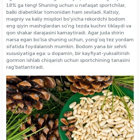
18% ga teng! Shuning uchun u nafaqat sportchilar,
balki diabetiklar tomonidan ham seviladi. Kaltsiy,
magniy va kaliy miqdori bo'yicha rekordchi bodom
eng qiyin mashqlardan so'ng tezda kuchni tiklaydi va
qon shakar darajasini kamaytiradi. Agar juda shirin
narsa egan bo'lsa shuning uchun, yong'oq tez yordam
sifatida foydalanish mumkin. Bodom yana bir sehrli
xususiyatiga ega: u dopamin, bir kayfiyat-yuksaltirish
gormon ishlab chiqarish uchun sportchining tanasini
rag'batlantiradi.