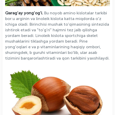
Qarag'ay yong'og'i.
Bu noyob amino kislotalar tarkibi
bor:u arginin va linoleik kislota katta miqdorda o'z
ichiga oladi. Birinchisi mushak to'qimasining sintezida
ishtirok etadi va "to'g'ri" hajmni tez jalb qilishga
yordam beradi. Linoleik kislota sportchiga skelet
mushaklarini tiklashga yordam beradi. Pine
yong'oqlari e va p vitaminlarining haqiqiy ombori,
shuningdek, b guruhi vitaminlari bo'lib, ular asab
tizimini barqarorlashtiradi va qon tarkibini yaxshilaydi.