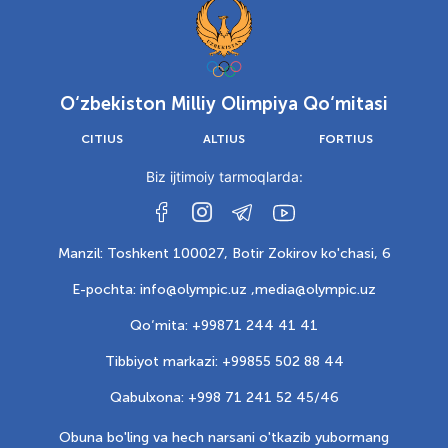
O‘zbekiston Milliy Olimpiya Qo‘mitasi
CITIUS
ALTIUS
FORTIUS
Biz ijtimoiy tarmoqlarda:
Manzil: Toshkent 100027, Botir Zokirov ko'chasi, 6
E-pochta: info@olympic.uz ,
media@olympic.uz
Qo‘mita: +99871 244 41 41
Tibbiyot markazi: +99855 502 88 44
Qabulxona: +998 71 241 52 45/46
Obuna bo'ling va hech narsani o'tkazib yubormang