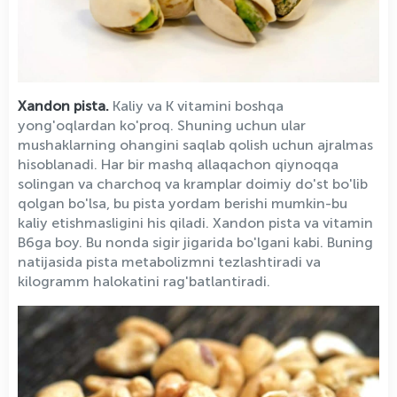
Xandon pista.
Kaliy va K vitamini boshqa
yong'oqlardan ko'proq. Shuning uchun ular
mushaklarning ohangini saqlab qolish uchun ajralmas
hisoblanadi. Har bir mashq allaqachon qiynoqqa
solingan va charchoq va kramplar doimiy do'st bo'lib
qolgan bo'lsa, bu pista yordam berishi mumkin-bu
kaliy etishmasligini his qiladi. Xandon pista va vitamin
B6ga boy. Bu nonda sigir jigarida bo'lgani kabi. Buning
natijasida pista metabolizmni tezlashtiradi va
kilogramm halokatini rag'batlantiradi.