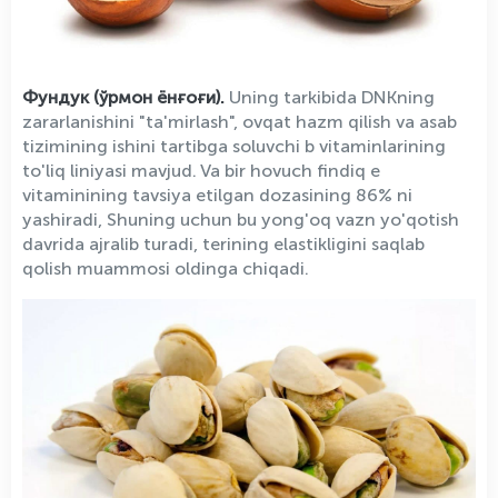
Фундук (ўрмон ёнғоғи).
Uning tarkibida DNKning
zararlanishini "ta'mirlash", ovqat hazm qilish va asab
tizimining ishini tartibga soluvchi b vitaminlarining
to'liq liniyasi mavjud. Va bir hovuch findiq e
vitaminining tavsiya etilgan dozasining 86% ni
yashiradi, Shuning uchun bu yong'oq vazn yo'qotish
davrida ajralib turadi, terining elastikligini saqlab
qolish muammosi oldinga chiqadi.