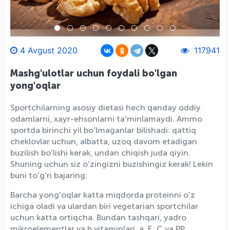
4 Avgust 2020
117941
Mashg'ulotlar uchun foydali bo'lgan
yong'oqlar
Sportchilarning asosiy dietasi hech qanday oddiy
odamlarni, xayr-ehsonlarni ta'minlamaydi. Ammo
sportda birinchi yil bo'lmaganlar bilishadi: qattiq
cheklovlar uchun, albatta, uzoq davom etadigan
buzilish bo'lishi kerak, undan chiqish juda qiyin.
Shuning uchun siz o'zingizni buzishingiz kerak! Lekin
buni to'g'ri bajaring.
Barcha yong'oqlar katta miqdorda proteinni o'z
ichiga oladi va ulardan biri vegetarian sportchilar
uchun katta ortiqcha. Bundan tashqari, yadro
mikroelementlar va b vitaminlari, a, E, C va PP