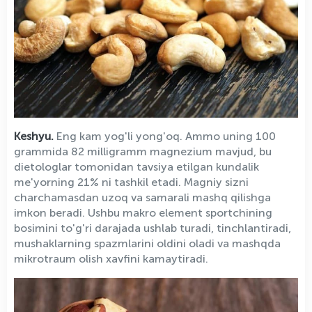
Keshyu.
Eng kam yog'li yong'oq. Ammo uning 100
grammida 82 milligramm magnezium mavjud, bu
dietologlar tomonidan tavsiya etilgan kundalik
me'yorning 21% ni tashkil etadi. Magniy sizni
charchamasdan uzoq va samarali mashq qilishga
imkon beradi. Ushbu makro element sportchining
bosimini to'g'ri darajada ushlab turadi, tinchlantiradi,
mushaklarning spazmlarini oldini oladi va mashqda
mikrotraum olish xavfini kamaytiradi.