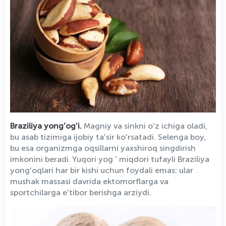
Braziliya yong'og'i.
Magniy va sinkni o'z ichiga oladi,
bu asab tizimiga ijobiy ta'sir ko'rsatadi. Selenga boy,
bu esa organizmga oqsillarni yaxshiroq singdirish
imkonini beradi. Yuqori yog ' miqdori tufayli Braziliya
yong'oqlari har bir kishi uchun foydali emas: ular
mushak massasi davrida ektomorflarga va
sportchilarga e'tibor berishga arziydi.