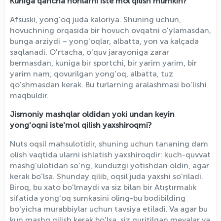
Kuniga qancha nonlarni iste'mol qilish mumkin?
Afsuski, yong'oq juda kaloriya. Shuning uchun,
hovuchning orqasida bir hovuch ovqatni o'ylamasdan,
bunga arziydi – yong'oqlar, albatta, yon va kalçada
saqlanadi. O'rtacha, o'quv jarayoniga zarar
bermasdan, kuniga bir sportchi, bir yarim yarim, bir
yarim nam, qovurilgan yong'oq, albatta, tuz
qo'shmasdan kerak. Bu turlarning aralashmasi bo'lishi
maqbuldir.
Jismoniy mashqlar oldidan yoki undan keyin
yong'oqni iste'mol qilish yaxshiroqmi?
Nuts oqsil mahsulotidir, shuning uchun tananing dam
olish vaqtida ularni ishlatish yaxshiroqdir: kuch-quvvat
mashg'ulotidan so'ng, kunduzgi yotishdan oldin, agar
kerak bo'lsa. Shunday qilib, oqsil juda yaxshi so'riladi.
Biroq, bu xato bo'lmaydi va siz bilan bir Atıştırmalık
sifatida yong'oq sumkasini oling-bu bodibilding
bo'yicha murabbiylar uchun tavsiya etiladi. Va agar bu
kun mashq qilish kerak bo'lsa, siz quritilgan mevalar va