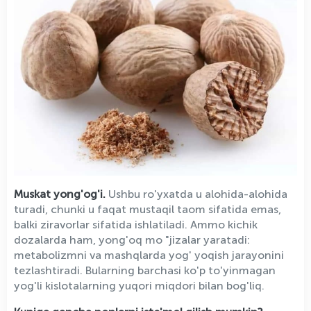
Muskat yong'og'i.
Ushbu ro'yxatda u alohida-alohida
turadi, chunki u faqat mustaqil taom sifatida emas,
balki ziravorlar sifatida ishlatiladi. Ammo kichik
dozalarda ham, yong'oq mo "jizalar yaratadi:
metabolizmni va mashqlarda yog' yoqish jarayonini
tezlashtiradi. Bularning barchasi ko'p to'yinmagan
yog'li kislotalarning yuqori miqdori bilan bog'liq.