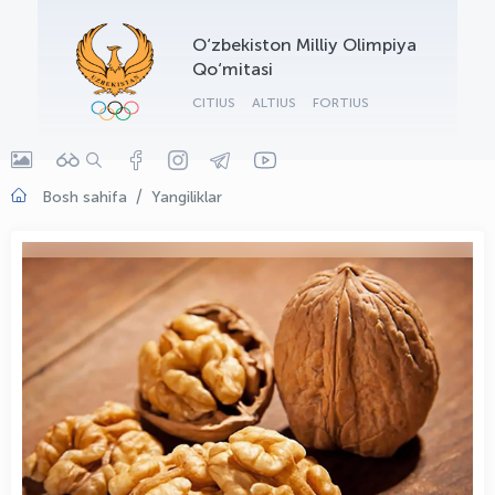
OLYMPCHIK AI - yordamchi
O‘zbekiston Milliy Olimpiya
Onlayn · olympic.uz
Qo‘mitasi
CITIUS
ALTIUS
FORTIUS
Bosh sahifa
Yangiliklar