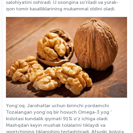
salohiyatini oshiradi. U osongina so'riladi va yurak-
qon tomir kasalliklarining mukammal oldini oladi.
Yong'oq. Jarohatlar uchun birinchi yordamchi.
Tozalangan yong'oq bir hovuch Omega-3 yog '
kislotasi kundalik qiymati 91% o'z ichiga oladi.
Mashqdan keyin mushak tolalarini tiklaydi va
sportchining tiklanishini tezlashtiradi. Afsuski, kislota