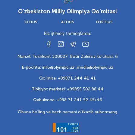
O‘zbekiston Milliy Olimpiya Qo‘mitasi
CITIUS
ALTIUS
FORTIUS
Biz ijtimoiy tarmoqlarda:
Manzil: Toshkent 100027, Botir Zokirov ko'chasi, 6
E-pochta: info@olympic.uz ,
media@olympic.uz
Qo‘mita: +99871 244 41 41
Tibbiyot markazi: +99855 502 88 44
Qabulxona: +998 71 241 52 45/46
Obuna bo'ling va hech narsani o'tkazib yubormang