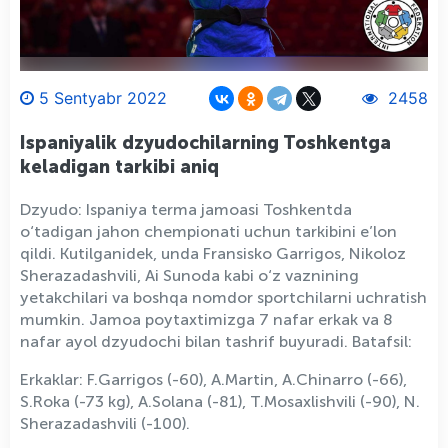
5 Sentyabr 2022
2458
Ispaniyalik dzyudochilarning Toshkentga
keladigan tarkibi aniq
Dzyudo: Ispaniya terma jamoasi Toshkentda
o‘tadigan jahon chempionati uchun tarkibini e’lon
qildi. Kutilganidek, unda Fransisko Garrigos, Nikoloz
Sherazadashvili, Ai Sunoda kabi o‘z vaznining
yetakchilari va boshqa nomdor sportchilarni uchratish
mumkin. Jamoa poytaxtimizga 7 nafar erkak va 8
nafar ayol dzyudochi bilan tashrif buyuradi. Batafsil:
Erkaklar: F.Garrigos (-60), A.Martin, A.Chinarro (-66),
S.Roka (-73 kg), A.Solana (-81), T.Mosaxlishvili (-90), N.
Sherazadashvili (-100).