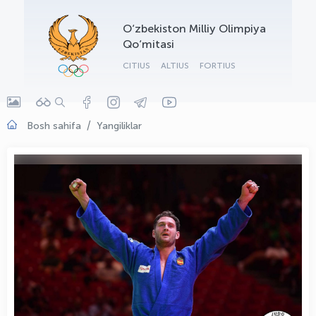
OLYMPCHIK AI - yordamchi
O‘zbekiston Milliy Olimpiya
Onlayn · olympic.uz
Qo‘mitasi
CITIUS
ALTIUS
FORTIUS
Bosh sahifa
Yangiliklar