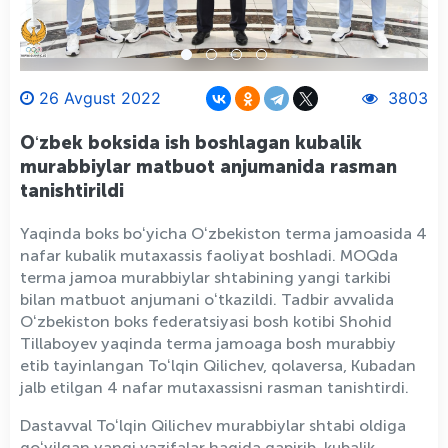
26 Avgust 2022
3803
Oʻzbek boksida ish boshlagan kubalik
murabbiylar matbuot anjumanida rasman
tanishtirildi
Yaqinda boks boʻyicha Oʻzbekiston terma jamoasida 4
nafar kubalik mutaxassis faoliyat boshladi. MOQda
terma jamoa murabbiylar shtabining yangi tarkibi
bilan matbuot anjumani oʻtkazildi. Tadbir avvalida
Oʻzbekiston boks federatsiyasi bosh kotibi Shohid
Tillaboyev yaqinda terma jamoaga bosh murabbiy
etib tayinlangan Toʻlqin Qilichev, qolaversa, Kubadan
jalb etilgan 4 nafar mutaxassisni rasman tanishtirdi.
Dastavval Toʻlqin Qilichev murabbiylar shtabi oldiga
qoʻyilgan yangi vazifalar haqida gapirib, kubalik