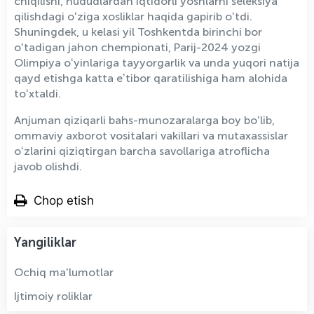
chiqilishi, hududlardan iqtidorli yoshlarni seleksiya
qilishdagi oʻziga xosliklar haqida gapirib oʻtdi.
Shuningdek, u kelasi yil Toshkentda birinchi bor
oʻtadigan jahon chempionati, Parij-2024 yozgi
Olimpiya oʻyinlariga tayyorgarlik va unda yuqori natija
qayd etishga katta eʼtibor qaratilishiga ham alohida
toʻxtaldi.
Anjuman qiziqarli bahs-munozaralarga boy boʻlib,
ommaviy axborot vositalari vakillari va mutaxassislar
oʻzlarini qiziqtirgan barcha savollariga atroflicha
javob olishdi.
Chop etish
Yangiliklar
Ochiq ma'lumotlar
Ijtimoiy roliklar