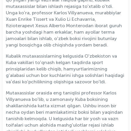
mutaxassislar bilan ishlash rejasiga toʻxtalib oʻtdi.
Unga koʻra, professor Karlos Villyanueva, murabbiylar
Xuan Enrike Tissert va Xulio Li Echavarria,
fizioterapevt Xesus Alberto Monterodan iborat guruh
barcha yoshdagi ham erkaklar, ham ayollar terma
jamoalari bilan ishlab, oʻzbek boksi rivojini butunlay
yangi bosqichga olib chiqishda yordam beradi.
Kubalik mutaxassislarning kelgusida Oʻzbekiston va
Kuba vakillari toʻqnash kelgan taqdirda sport
prinsiplaridan kelib chiqib, hamyurtlarimizning
gʻalabasi uchun bor kuchlarini ishga solishlari haqidagi
vaʼdasi koʻpchilikning olqishiga sazovor boʻldi.
Mutaxassislar orasida eng taniqlisi professor Karlos
Villyanueva boʻlib, u zamonaviy Kuba boksining
shakllanishida katta xizmat qilgan. Ushbu inson bir
necha oydan beri mamlakatimiz boksi bilan yaqindan
tanishib kelmoqda. U kelgusida har bir yosh va vazn
toifalari uchun alohida mashgʻulotlar rejasi ishlab