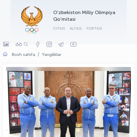
OLYMPCHIK AI - yordamchi
O‘zbekiston Milliy Olimpiya
Onlayn · olympic.uz
Qo‘mitasi
CITIUS
ALTIUS
FORTIUS
Bosh sahifa
Yangiliklar