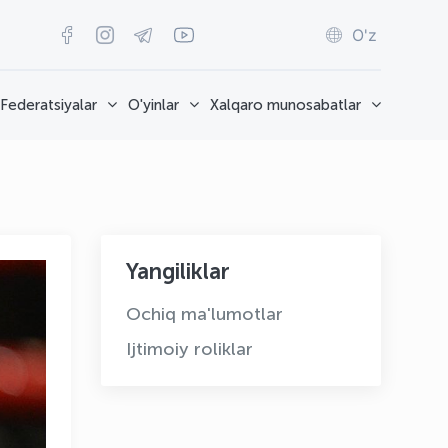
O'z
Federatsiyalar
O'yinlar
Xalqaro munosabatlar
Yangiliklar
Ochiq ma'lumotlar
Ijtimoiy roliklar