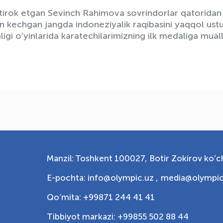
htirok etgan Sevinch Rahimova sovrindorlar qatoridan 
n kechgan jangda indoneziyalik raqibasini yaqqol ustu
gi oʻyinlarida karatechilarimizning ilk medaliga mualli
Manzil: Toshkent 100027, Botir Zokirov ko'ch
E-pochta: info@olympic.uz ,
media@olympic
Qo‘mita: +99871 244 41 41
Tibbiyot markazi: +99855 502 88 44