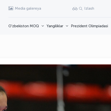
Media galereya
Izlash
O'zbekiston MOQ
Yangiliklar
Prezident Olimpiadasi