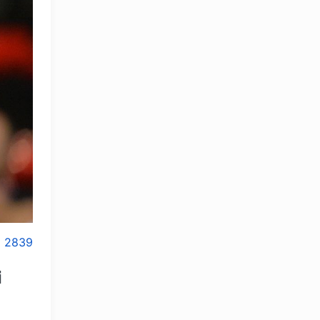
2839
i
OLYMPCHIK AI - yordamchi
Onlayn · olympic.uz