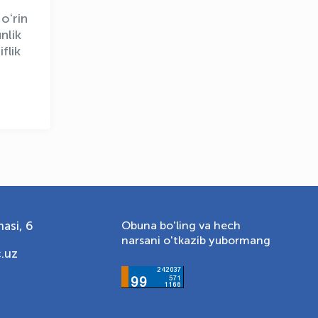
oʻrin
nlik
flik
asi, 6
Obuna bo'ling va hech
narsani o'tkazib yubormang
.uz