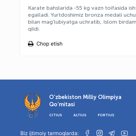
Karate bahslarida -55 kg vazn toifasida is
egalladi. Yurtdoshimiz bronza medali uchu
bilan magʻlubiyatga uchratib, Islom birdamli
qildi.
Chop etish
O‘zbekiston Milliy Olimpiya
Qo‘mitasi
CITIUS
ALTIUS
FORTIUS
Biz ijtimoiy tarmoqlarda: