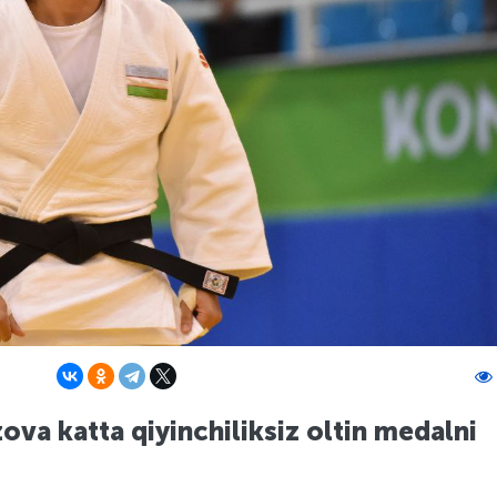
va katta qiyinchiliksiz oltin medalni