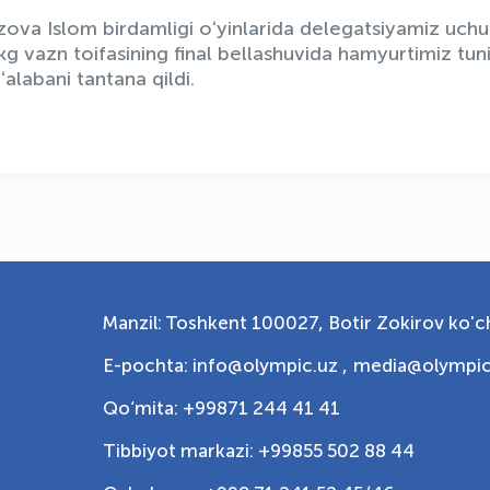
va Islom birdamligi oʻyinlarida delegatsiyamiz uch
g vazn toifasining final bellashuvida hamyurtimiz tuni
ʻalabani tantana qildi.
Manzil: Toshkent 100027, Botir Zokirov ko'ch
E-pochta: info@olympic.uz ,
media@olympic
Qo‘mita: +99871 244 41 41
Tibbiyot markazi: +99855 502 88 44