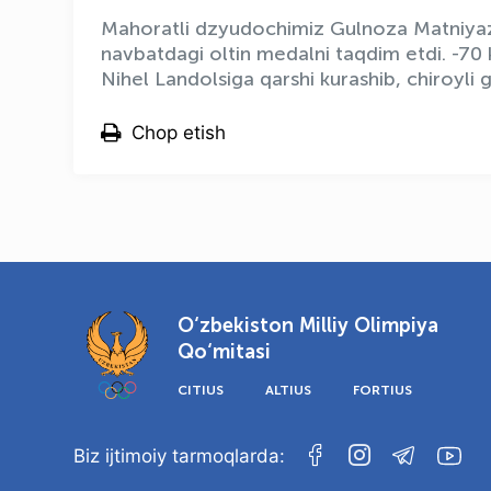
Mahoratli dzyudochimiz Gulnoza Matniyazo
navbatdagi oltin medalni taqdim etdi. -70 k
Nihel Landolsiga qarshi kurashib, chiroyli g
Chop etish
O‘zbekiston Milliy Olimpiya
Qo‘mitasi
CITIUS
ALTIUS
FORTIUS
Biz ijtimoiy tarmoqlarda: