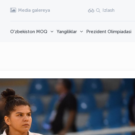
Media galereya
Izlash
O'zbekiston MOQ
Yangiliklar
Prezident Olimpiadasi