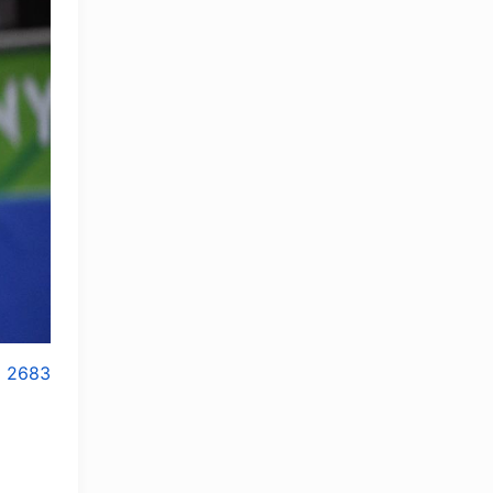
2683
OLYMPCHIK AI - yordamchi
Onlayn · olympic.uz