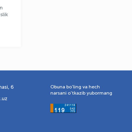
un
slik
asi, 6
Obuna bo'ling va hech
narsani o'tkazib yubormang
.uz