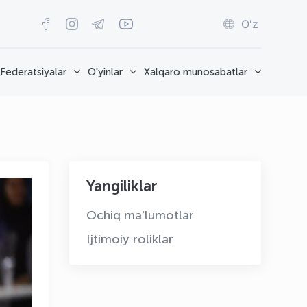
O'z
Federatsiyalar
O'yinlar
Xalqaro munosabatlar
Yangiliklar
Ochiq ma'lumotlar
Ijtimoiy roliklar