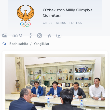
OLYMPCHIK AI - yordamchi
O‘zbekiston Milliy Olimpiya
Onlayn · olympic.uz
Qo‘mitasi
CITIUS
ALTIUS
FORTIUS
Bosh sahifa
Yangiliklar