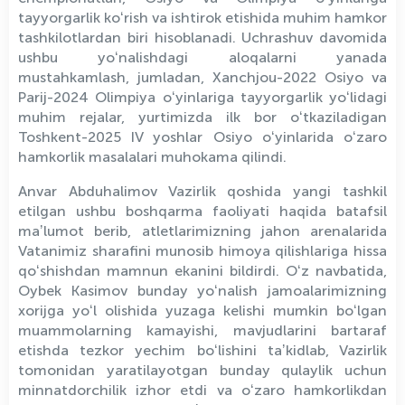
tayyorgarlik koʻrish va ishtirok etishida muhim hamkor
tashkilotlardan biri hisoblanadi. Uchrashuv davomida
ushbu yoʻnalishdagi aloqalarni yanada
mustahkamlash, jumladan, Xanchjou-2022 Osiyo va
Parij-2024 Olimpiya oʻyinlariga tayyorgarlik yoʻlidagi
muhim rejalar, yurtimizda ilk bor oʻtkaziladigan
Toshkent-2025 IV yoshlar Osiyo oʻyinlarida oʻzaro
hamkorlik masalalari muhokama qilindi.
Anvar Abduhalimov Vazirlik qoshida yangi tashkil
etilgan ushbu boshqarma faoliyati haqida batafsil
maʼlumot berib, atletlarimizning jahon arenalarida
Vatanimiz sharafini munosib himoya qilishlariga hissa
qoʻshishdan mamnun ekanini bildirdi. Oʻz navbatida,
Oybek Kasimov bunday yoʻnalish jamoalarimizning
xorijga yoʻl olishida yuzaga kelishi mumkin boʻlgan
muammolarning kamayishi, mavjudlarini bartaraf
etishda tezkor yechim boʻlishini taʼkidlab, Vazirlik
tomonidan yaratilayotgan bunday qulaylik uchun
minnatdorchilik izhor etdi va oʻzaro hamkorlikdan