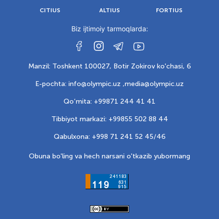
CITIUS
ALTIUS
FORTIUS
Biz ijtimoiy tarmoqlarda:
Manzil: Toshkent 100027, Botir Zokirov ko'chasi, 6
E-pochta: info@olympic.uz ,
media@olympic.uz
Qo‘mita: +99871 244 41 41
Tibbiyot markazi: +99855 502 88 44
Qabulxona: +998 71 241 52 45/46
Obuna bo'ling va hech narsani o'tkazib yubormang