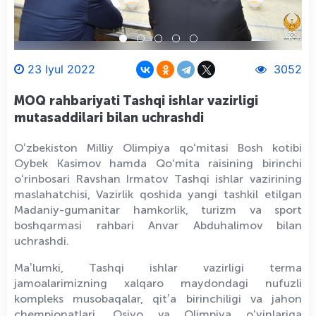
23 Iyul 2022
3052
MOQ rahbariyati Tashqi ishlar vazirligi
mutasaddilari bilan uchrashdi
Oʻzbekiston Milliy Olimpiya qoʻmitasi Bosh kotibi
Oybek Kasimov hamda Qoʻmita raisining birinchi
oʻrinbosari Ravshan Irmatov Tashqi ishlar vazirining
maslahatchisi, Vazirlik qoshida yangi tashkil etilgan
Madaniy-gumanitar hamkorlik, turizm va sport
boshqarmasi rahbari Anvar Abduhalimov bilan
uchrashdi.
Maʼlumki, Tashqi ishlar vazirligi terma
jamoalarimizning xalqaro maydondagi nufuzli
kompleks musobaqalar, qitʼa birinchiligi va jahon
chempionatlari, Osiyo va Olimpiya oʻyinlariga