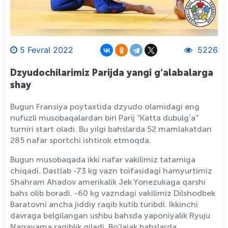
5 Fevral 2022
5226
Dzyudochilarimiz Parijda yangi g‘alabalarga
shay
Bugun Fransiya poytaxtida dzyudo olamidagi eng
nufuzli musobaqalardan biri Parij “Katta dubulg‘a”
turniri start oladi. Bu yilgi bahslarda 52 mamlakatdan
285 nafar sportchi ishtirok etmoqda.
Bugun musobaqada ikki nafar vakilimiz tatamiga
chiqadi. Dastlab -73 kg vazn toifasidagi hamyurtimiz
Shahram Ahadov amerikalik Jek Yonezukaga qarshi
bahs olib boradi. -60 kg vazndagi vakilimiz Dilshodbek
Baratovni ancha jiddiy raqib kutib turibdi. Ikkinchi
davraga belgilangan ushbu bahsda yaponiyalik Ryuju
Nagayama raqiblik qiladi. Bo‘lajak bahslarda