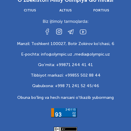
O‘zbekiston Milliy Olimpiya Qo‘mitasi
CITIUS
ALTIUS
FORTIUS
Biz ijtimoiy tarmoqlarda:
Manzil: Toshkent 100027, Botir Zokirov ko'chasi, 6
E-pochta: info@olympic.uz ,
media@olympic.uz
Qo‘mita: +99871 244 41 41
Tibbiyot markazi: +99855 502 88 44
Qabulxona: +998 71 241 52 45/46
Obuna bo'ling va hech narsani o'tkazib yubormang