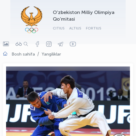
OLYMPCHIK AI - yordamchi
O‘zbekiston Milliy Olimpiya
Onlayn · olympic.uz
Qo‘mitasi
CITIUS
ALTIUS
FORTIUS
Bosh sahifa
Yangiliklar