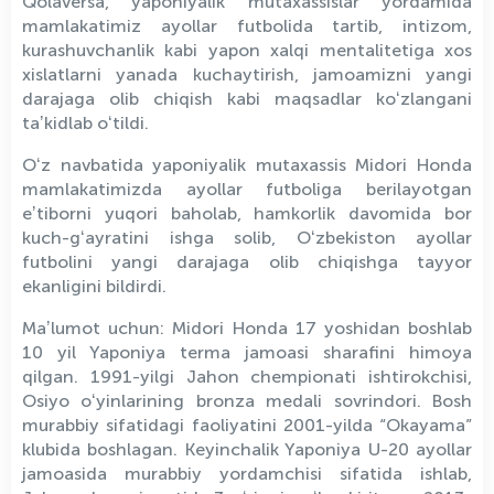
Qolaversa, yaponiyalik mutaxassislar yordamida
mamlakatimiz ayollar futbolida tartib, intizom,
kurashuvchanlik kabi yapon xalqi mentalitetiga xos
xislatlarni yanada kuchaytirish, jamoamizni yangi
darajaga olib chiqish kabi maqsadlar koʻzlangani
taʼkidlab oʻtildi.
Oʻz navbatida yaponiyalik mutaxassis Midori Honda
mamlakatimizda ayollar futboliga berilayotgan
eʼtiborni yuqori baholab, hamkorlik davomida bor
kuch-gʻayratini ishga solib, Oʻzbekiston ayollar
futbolini yangi darajaga olib chiqishga tayyor
ekanligini bildirdi.
Maʼlumot uchun: Midori Honda 17 yoshidan boshlab
10 yil Yaponiya terma jamoasi sharafini himoya
qilgan. 1991-yilgi Jahon chempionati ishtirokchisi,
Osiyo oʻyinlarining bronza medali sovrindori. Bosh
murabbiy sifatidagi faoliyatini 2001-yilda “Okayama”
klubida boshlagan. Keyinchalik Yaponiya U-20 ayollar
jamoasida murabbiy yordamchisi sifatida ishlab,