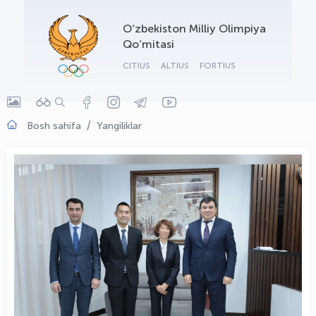
OLYMPCHIK AI - yordamchi
O‘zbekiston Milliy Olimpiya
Onlayn · olympic.uz
Qo‘mitasi
CITIUS
ALTIUS
FORTIUS
Bosh sahifa
Yangiliklar