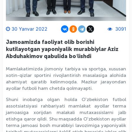
30 Yanvar 2022
3091
Jamoamizda faoliyat olib borishi
kutilayotgan yaponiyalik murabbiylar Aziz
Abduhakimov qabulida boʻlishdi
Mamlakatimizda jismoniy tarbiya va sportga, xususan
xotin-qizlar sportini rivojlantirish masalasiga alohida
ahamiyat qaratib kelinmoqda. Mazkur jarayondan
ayollar futboli ham chetda qolmayapti.
Shuni inobatga olgan holda Oʻzbekiston futbol
assotsiatsiyasi rahbariyati mamlakat ayollar terma
jamoasiga xorijdan malakali mutaxassislarni jalb
etishga qaror qildi. Shu maqsadda Oʻzbekiston ayollar
terma jamoasi bosh murabbiyi lavozimiga yaponiyalik
tajribali mutaxassislarni taklif etish borasida ishlar olib