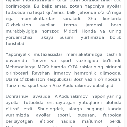
borilmoqda. Bu bejiz emas, zotan Yaponiya ayollar
futbolida nafaqat qitʼamiz, balki jahonda oʻz oʻrniga
ega mamlakatlardan sanaladi. Shu kunlarda
Oʻzbekiston ayollar terma jamoasi bosh
murabbiyligiga nomzod Midori Honda va uning
yordamchisi Takaya Susumi yurtimizda boʻlib
turishibdi.
Yaponiyalik mutaxassislar mamlakatimizga tashrifi
davomida Turizm va sport vazirligida boʻlishdi.
Mehmonlarga MOQ hamda OʻFA raislarining birinchi
oʻrinbosari Ravshan Irmatov hamrohlik qilmoqda.
Ularni Oʻzbekiston Respublikasi Bosh vaziri oʻrinbosari,
Turizm va sport vaziri Aziz Abduhakimov qabul qildi.
Uchrashuv avvalida A.Abduhakimov Yaponiyaning
ayollar futbolida erishayotgan yutuqlarini alohida
eʼtirof etdi. Shuningdek, ularga bugungi kunda
yurtimizda ayollar sporti, xususan, futbolga
berilayotgan eʼtibor haqida maʼlumot berdi.