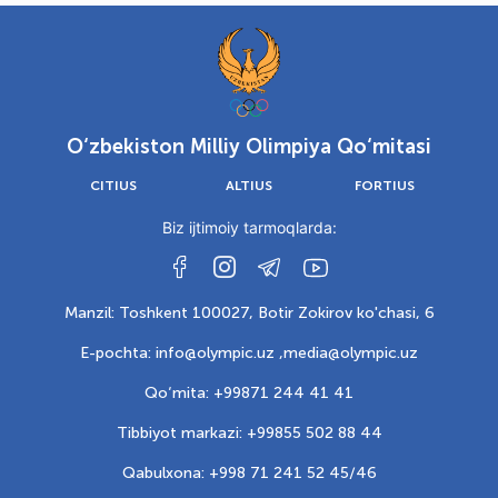
O‘zbekiston Milliy Olimpiya Qo‘mitasi
CITIUS
ALTIUS
FORTIUS
Biz ijtimoiy tarmoqlarda:
Manzil: Toshkent 100027, Botir Zokirov ko'chasi, 6
E-pochta: info@olympic.uz ,
media@olympic.uz
Qo‘mita: +99871 244 41 41
Tibbiyot markazi: +99855 502 88 44
Qabulxona: +998 71 241 52 45/46