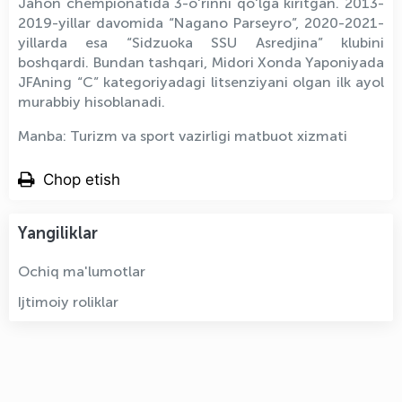
Jahon chempionatida 3-oʻrinni qoʻlga kiritgan. 2013-
2019-yillar davomida “Nagano Parseyro”, 2020-2021-
yillarda esa “Sidzuoka SSU Asredjina” klubini
boshqardi. Bundan tashqari, Midori Xonda Yaponiyada
JFAning “С” kategoriyadagi litsenziyani olgan ilk ayol
murabbiy hisoblanadi.
Manba: Turizm va sport vazirligi matbuot xizmati
Chop etish
Yangiliklar
Ochiq ma'lumotlar
Ijtimoiy roliklar