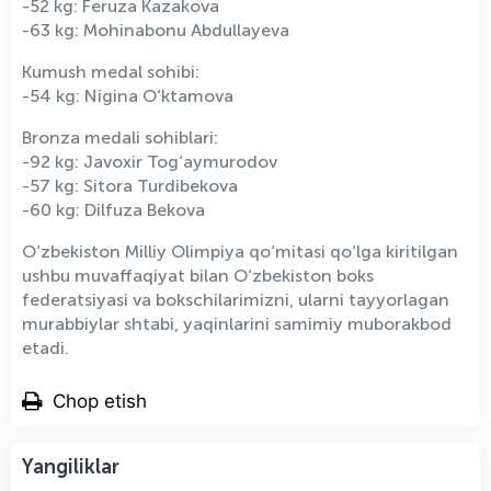
-52 kg: Feruza Kazakova
-63 kg: Mohinabonu Abdullayeva
Kumush medal sohibi:
-54 kg: Nigina O‘ktamova
Bronza medali sohiblari:
-92 kg: Javoxir Tog‘aymurodov
-57 kg: Sitora Turdibekova
-60 kg: Dilfuza Bekova
O‘zbekiston Milliy Olimpiya qo‘mitasi qo‘lga kiritilgan
ushbu muvaffaqiyat bilan O‘zbekiston boks
federatsiyasi va bokschilarimizni, ularni tayyorlagan
murabbiylar shtabi, yaqinlarini samimiy muborakbod
etadi.
Chop etish
Yangiliklar