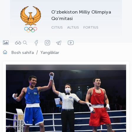
OLYMPCHIK AI - yordamchi
O‘zbekiston Milliy Olimpiya
Onlayn · olympic.uz
Qo‘mitasi
CITIUS
ALTIUS
FORTIUS
Bosh sahifa
Yangiliklar