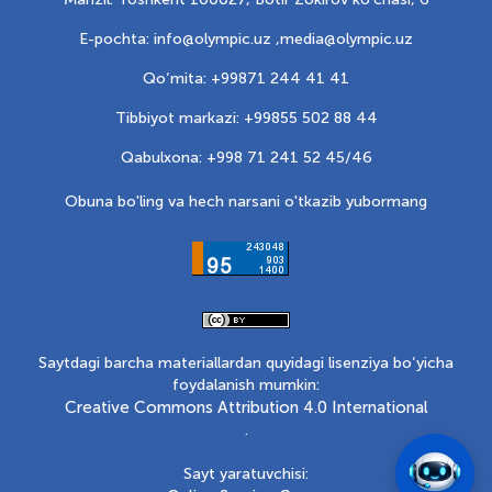
E-pochta: info@olympic.uz ,
media@olympic.uz
Qo‘mita: +99871 244 41 41
Tibbiyot markazi: +99855 502 88 44
Qabulxona: +998 71 241 52 45/46
Obuna bo'ling va hech narsani o'tkazib yubormang
Saytdagi barcha materiallardan quyidagi lisenziya bo‘yicha
foydalanish mumkin:
Creative Commons Attribution 4.0 International
.
Sayt yaratuvchisi: