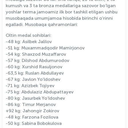
kumush va 3 ta bronza medallariga sazovor bo‘lgan
yoshlar terma jamoamiz ilk bor tashkil etilgan ushbu
musobaqada umumjamoa hisobida birinchi o‘rinni
egalladi. Musobaqa qahramonlari:
Oltin medal sohiblari:
-48 kg: Asilbek Jalilov
-51 kg: Muxammadqodir Mamirjonov
-54 kg: Shaxzod Muzaffarov
-57 kg: Dilshod Abdumurodov
-60 kg: Xurshid Rasuljonov
-63,5 kg: Ruslan Abdullayev
-67 kg: Javlon Yo‘ldoshev
-71 kg: Azizbek Tojiyev
-75 kg: Abdulaziz Abdupattayev
-80 kg: Jasurbek Yo‘ldoshev
-86 kg: Timur Merjanov
+92 kg: Jahongir Zokirov
-48 kg: Farzona Fozilova
-50 kg: Sabina Bobokulova