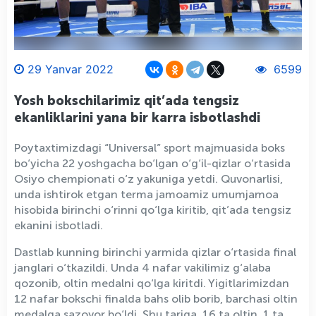
29 Yanvar 2022
6599
Yosh bokschilarimiz qit’ada tengsiz
ekanliklarini yana bir karra isbotlashdi
Poytaxtimizdagi “Universal” sport majmuasida boks
bo‘yicha 22 yoshgacha bo‘lgan o‘g‘il-qizlar o‘rtasida
Osiyo chempionati o‘z yakuniga yetdi. Quvonarlisi,
unda ishtirok etgan terma jamoamiz umumjamoa
hisobida birinchi o‘rinni qo‘lga kiritib, qit’ada tengsiz
ekanini isbotladi.
Dastlab kunning birinchi yarmida qizlar o‘rtasida final
janglari o‘tkazildi. Unda 4 nafar vakilimiz g‘alaba
qozonib, oltin medalni qo‘lga kiritdi. Yigitlarimizdan
12 nafar bokschi finalda bahs olib borib, barchasi oltin
medalga sazovor bo‘ldi. Shu tariqa, 16 ta oltin, 1 ta