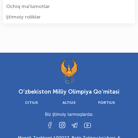
Ochiq ma'lumotlar
Ijtimoiy roliklar
O‘zbekiston Milliy Olimpiya Qo‘mitasi
CITIUS
ALTIUS
FORTIUS
Biz ijtimoiy tarmoqlarda:
Manzil: Toshkent 100027, Botir Zokirov ko'chasi, 6