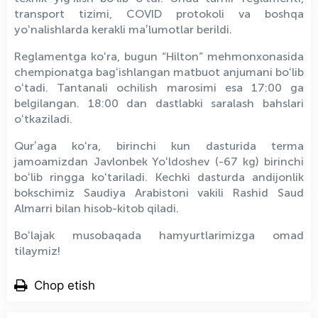
transport tizimi, COVID protokoli va boshqa
yoʻnalishlarda kerakli maʼlumotlar berildi.
Reglamentga koʻra, bugun “Hilton” mehmonxonasida
chempionatga bagʻishlangan matbuot anjumani boʻlib
oʻtadi. Tantanali ochilish marosimi esa 17:00 ga
belgilangan. 18:00 dan dastlabki saralash bahslari
oʻtkaziladi.
Qurʼaga koʻra, birinchi kun dasturida terma
jamoamizdan Javlonbek Yoʻldoshev (-67 kg) birinchi
boʻlib ringga koʻtariladi. Kechki dasturda andijonlik
bokschimiz Saudiya Arabistoni vakili Rashid Saud
Almarri bilan hisob-kitob qiladi.
Boʻlajak musobaqada hamyurtlarimizga omad
tilaymiz!
Chop etish