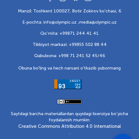
Manzil: Toshkent 100027, Botir Zokirov ko'chasi, 6
E-pochta: info@olympic.uz ,
media@olympic.uz
Qo‘mita: +99871 244 41 41
Tibbiyot markazi: +99855 502 88 44
Qabulxona: +998 71 241 52 45/46
Obuna bo'ling va hech narsani o'tkazib yubormang
Saytdagi barcha materiallardan quyidagi lisenziya bo‘yicha
foydalanish mumkin:
Creative Commons Attribution 4.0 International
.