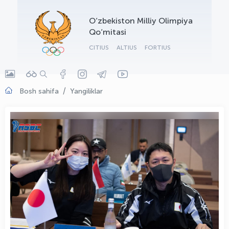
OLYMPCHIK AI - yordamchi
O‘zbekiston Milliy Olimpiya
Onlayn · olympic.uz
Qo‘mitasi
CITIUS
ALTIUS
FORTIUS
Bosh sahifa
Yangiliklar