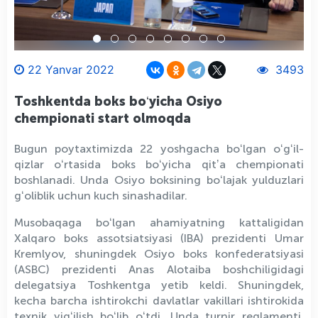
22 Yanvar 2022
3493
Toshkentda boks boʻyicha Osiyo
chempionati start olmoqda
Bugun poytaxtimizda 22 yoshgacha boʻlgan oʻgʻil-
qizlar oʻrtasida boks boʻyicha qitʼa chempionati
boshlanadi. Unda Osiyo boksining boʻlajak yulduzlari
gʻoliblik uchun kuch sinashadilar.
Musobaqaga boʻlgan ahamiyatning kattaligidan
Xalqaro boks assotsiatsiyasi (IBA) prezidenti Umar
Kremlyov, shuningdek Osiyo boks konfederatsiyasi
(ASBC) prezidenti Anas Alotaiba boshchiligidagi
delegatsiya Toshkentga yetib keldi. Shuningdek,
kecha barcha ishtirokchi davlatlar vakillari ishtirokida
texnik yigʻilish boʻlib oʻtdi. Unda turnir reglamenti,