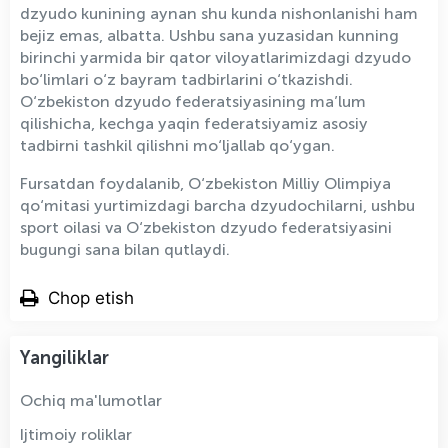
dzyudo kunining aynan shu kunda nishonlanishi ham
bejiz emas, albatta. Ushbu sana yuzasidan kunning
birinchi yarmida bir qator viloyatlarimizdagi dzyudo
bo‘limlari o‘z bayram tadbirlarini o‘tkazishdi.
O‘zbekiston dzyudo federatsiyasining ma’lum
qilishicha, kechga yaqin federatsiyamiz asosiy
tadbirni tashkil qilishni mo‘ljallab qo‘ygan.
Fursatdan foydalanib, O‘zbekiston Milliy Olimpiya
qo‘mitasi yurtimizdagi barcha dzyudochilarni, ushbu
sport oilasi va O‘zbekiston dzyudo federatsiyasini
bugungi sana bilan qutlaydi.
Chop etish
Yangiliklar
Ochiq ma'lumotlar
Ijtimoiy roliklar