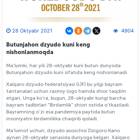
28 Oktyabr 2021
4904
Butunjahon dzyudo kuni keng
nishonlanmoqda
Ma’lumki, har yili 28-oktyabr kuni butun dunyoda
Butunjahon dzyudo kuni sifatida keng nishonlanadi.
Xalqaro dzyudo federatsiyasi (IJF) bu yilgi bayram
tantanalari uchun rasmiy logo hamda shior taqdim
etgan. Unga ko‘ra, bugun, 28-oktyabr kungi barcha
bayram tadbirlari “Birdamlik” shiori ostida o‘tkaziladi.
Bayramning o‘zi esa pandemiya paytida butun
insoniyatni birdamlikka chaqirib qoladi.
Ma’lumot uchun, dzyudo asoschisi Dzigoro Kano
aynan 28-oktyabr sanasida dunyoga kelgan. Xalqaro