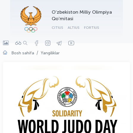
OLYMPCHIK AI - yordamchi
O‘zbekiston Milliy Olimpiya
Onlayn · olympic.uz
Qo‘mitasi
CITIUS
ALTIUS
FORTIUS
Bosh sahifa
Yangiliklar