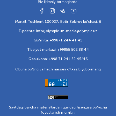
Biz ijtimoiy tarmoqlarda:
Manzil: Toshkent 100027, Botir Zokirov ko'chasi, 6
E-pochta: info@olympic.uz ,
media@olympic.uz
Qo‘mita: +99871 244 41 41
Tibbiyot markazi: +99855 502 88 44
Qabulxona: +998 71 241 52 45/46
Obuna bo'ling va hech narsani o'tkazib yubormang
Saytdagi barcha materiallardan quyidagi lisenziya bo‘yicha
foydalanish mumkin: