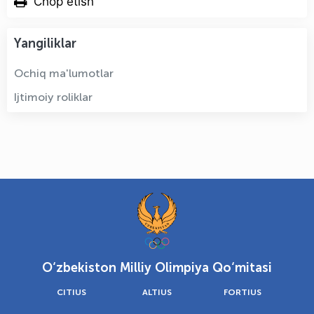
Chop etish
Yangiliklar
Ochiq ma'lumotlar
Ijtimoiy roliklar
O‘zbekiston Milliy Olimpiya Qo‘mitasi
CITIUS
ALTIUS
FORTIUS