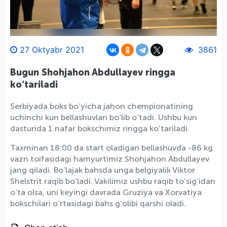
27 Oktyabr 2021
3861
Bugun Shohjahon Abdullayev ringga
ko‘tariladi
Serbiyada boks bo‘yicha jahon chempionatining
uchinchi kun bellashuvlari bo‘lib o‘tadi. Ushbu kun
dasturida 1 nafar bokschimiz ringga ko‘tariladi.
Taxminan 18:00 da start oladigan bellashuvda -86 kg
vazn toifasidagi hamyurtimiz Shohjahon Abdullayev
jang qiladi. Bo‘lajak bahsda unga belgiyalik Viktor
Shelstrit raqib bo‘ladi. Vakilimiz ushbu raqib to‘sig‘idan
o‘ta olsa, uni keyingi davrada Gruziya va Xorvatiya
bokschilari o‘rtasidagi bahs g‘olibi qarshi oladi.