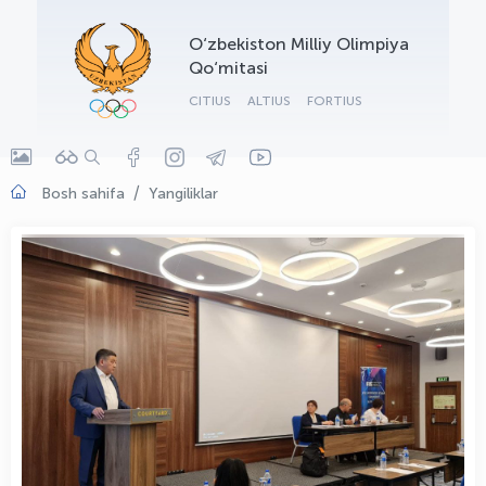
OLYMPCHIK AI - yordamchi
O‘zbekiston Milliy Olimpiya
Onlayn · olympic.uz
Qo‘mitasi
CITIUS
ALTIUS
FORTIUS
Bosh sahifa
Yangiliklar