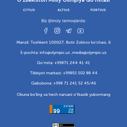
O‘zbekiston Milliy Olimpiya Qo‘mitasi
CITIUS
ALTIUS
FORTIUS
Biz ijtimoiy tarmoqlarda:
Manzil: Toshkent 100027, Botir Zokirov ko'chasi, 6
E-pochta: info@olympic.uz ,
media@olympic.uz
Qo‘mita: +99871 244 41 41
Tibbiyot markazi: +99855 502 88 44
Qabulxona: +998 71 241 52 45/46
Obuna bo'ling va hech narsani o'tkazib yubormang