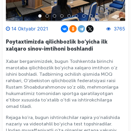
14 Oktyabr 2021
3765
Poytaxtimizda qilichbozlik bo‘yicha ilk
xalqaro sinov-imtihoni boshlandi
Xabar berganimizdek, bugun Toshkentda birinchi
marotaba qilichbozlik bo‘yicha xalqaro imtihon o‘z
ishini boshladi. Tadbirning ochilish qismida MOQ
rahbari, O‘zbekiston qilichbozlik federatsiyasi raisi
Rustam Shoabdurahmonov so‘z olib, mehmonlarga
hukumatimiz tomonidan sportga qaratilayotgan
e’tibor xususida to‘xtalib o‘tdi va ishtirokchilarga
omad tiladi.
Rejaga ko‘ra, bugun ishtirokchilar rapira yo‘nalishida
nazariy va videotahlil bo‘yicha test topshiradilar.
Undan muvaffaqiyatli o‘ta olganlar ertaga yakuniy