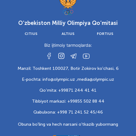
O‘zbekiston Milliy Olimpiya Qo‘mitasi
CITIUS
ALTIUS
FORTIUS
Biz ijtimoiy tarmoqlarda:
Manzil: Toshkent 100027, Botir Zokirov ko'chasi, 6
E-pochta: info@olympic.uz ,
media@olympic.uz
Qo‘mita: +99871 244 41 41
Tibbiyot markazi: +99855 502 88 44
Qabulxona: +998 71 241 52 45/46
Obuna bo'ling va hech narsani o'tkazib yubormang