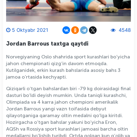
5 Oktyabr 2021
4548
Jordan Barrous taxtga qaytdi
Norvegiyaning Oslo shahrida sport kurashlari bo‘yicha
jahon chempionati qizg‘in davom etmoqda.
Kutilganidek, erkin kurash bahslarida asosiy bahs 3
jamoa o‘rtasida kechyapti.
Qiziqarli o‘tgan bahslardan biri -79 kg doirasidagi final
dasturi bo‘ldi deyish mumkin. Unda taniqli kurashchi,
Olimpiada va 4 karra jahon chempioni amerikalik
Jordan Barrous yangi vazn toifasida debyut
qilayotganiga qaramay oltin medalni qo‘lga kiritdi.
Hozirgacha o‘tgan bahslar yakuni bo‘yicha Eron,
AQSh va Rossiya sport kurashlari jamoasi barcha oltin
medallarni bo‘lishib turibdi. Ortda qolgan kun g‘olib va