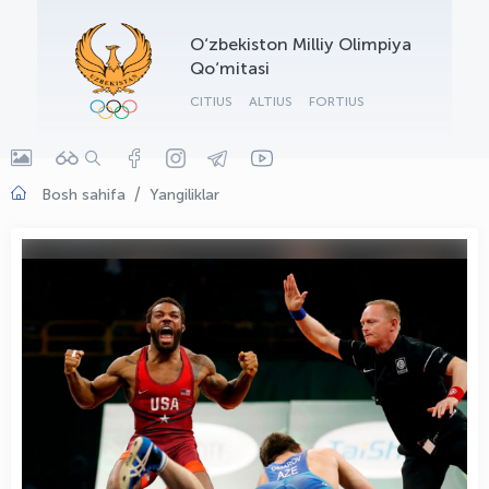
OLYMPCHIK AI - yordamchi
O‘zbekiston Milliy Olimpiya
Onlayn · olympic.uz
Qo‘mitasi
CITIUS
ALTIUS
FORTIUS
Bosh sahifa
Yangiliklar