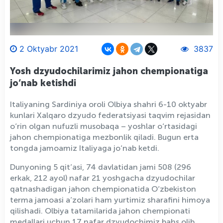
2 Oktyabr 2021
3837
Yosh dzyudochilarimiz jahon chempionatiga
jo‘nab ketishdi
Italiyaning Sardiniya oroli Olbiya shahri 6-10 oktyabr
kunlari Xalqaro dzyudo federatsiyasi taqvim rejasidan
o‘rin olgan nufuzli musobaqa – yoshlar o‘rtasidagi
jahon chempionatiga mezbonlik qiladi. Bugun erta
tongda jamoamiz Italiyaga jo‘nab ketdi.
Dunyoning 5 qit’asi, 74 davlatidan jami 508 (296
erkak, 212 ayol) nafar 21 yoshgacha dzyudochilar
qatnashadigan jahon chempionatida O‘zbekiston
terma jamoasi a’zolari ham yurtimiz sharafini himoya
qilishadi. Olbiya tatamilarida jahon chempionati
medallari uchun 17 nafar dzyudochimiz bahs olib