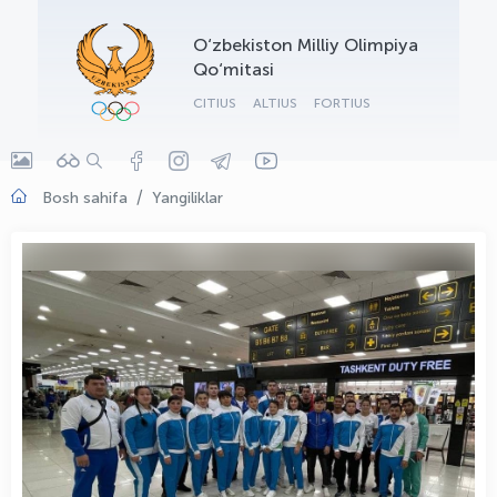
OLYMPCHIK AI - yordamchi
O‘zbekiston Milliy Olimpiya
Onlayn · olympic.uz
Qo‘mitasi
CITIUS
ALTIUS
FORTIUS
Bosh sahifa
Yangiliklar