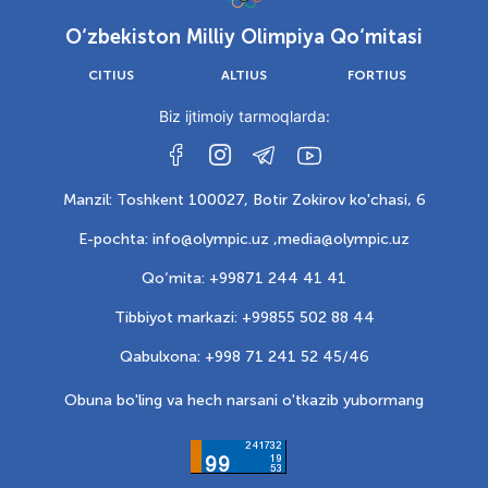
O‘zbekiston Milliy Olimpiya Qo‘mitasi
CITIUS
ALTIUS
FORTIUS
Biz ijtimoiy tarmoqlarda:
Manzil: Toshkent 100027, Botir Zokirov ko'chasi, 6
E-pochta: info@olympic.uz ,
media@olympic.uz
Qo‘mita: +99871 244 41 41
Tibbiyot markazi: +99855 502 88 44
Qabulxona: +998 71 241 52 45/46
Obuna bo'ling va hech narsani o'tkazib yubormang