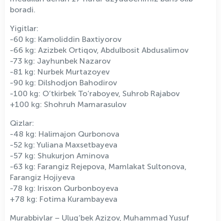
boradi.
Yigitlar:
-60 kg: Kamoliddin Baxtiyorov
-66 kg: Azizbek Ortiqov, Abdulbosit Abdusalimov
-73 kg: Jayhunbek Nazarov
-81 kg: Nurbek Murtazoyev
-90 kg: Dilshodjon Bahodirov
-100 kg: O‘tkirbek To‘raboyev, Suhrob Rajabov
+100 kg: Shohruh Mamarasulov
Qizlar:
-48 kg: Halimajon Qurbonova
-52 kg: Yuliana Maxsetbayeva
-57 kg: Shukurjon Aminova
-63 kg: Farangiz Rejepova, Mamlakat Sultonova,
Farangiz Hojiyeva
-78 kg: Irisxon Qurbonboyeva
+78 kg: Fotima Kurambayeva
Murabbiylar – Ulug‘bek Azizov, Muhammad Yusuf