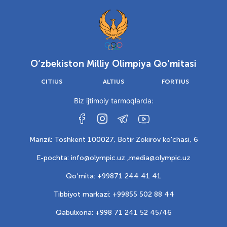
O‘zbekiston Milliy Olimpiya Qo‘mitasi
CITIUS
ALTIUS
FORTIUS
Biz ijtimoiy tarmoqlarda:
Manzil: Toshkent 100027, Botir Zokirov ko'chasi, 6
E-pochta: info@olympic.uz ,
media@olympic.uz
Qo‘mita: +99871 244 41 41
Tibbiyot markazi: +99855 502 88 44
Qabulxona: +998 71 241 52 45/46