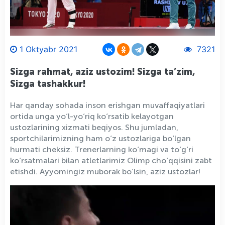
1 Oktyabr 2021
7321
Sizga rahmat, aziz ustozim! Sizga ta’zim,
Sizga tashakkur!
Har qanday sohada inson erishgan muvaffaqiyatlari
ortida unga yo‘l-yo‘riq ko‘rsatib kelayotgan
ustozlarining xizmati beqiyos. Shu jumladan,
sportchilarimizning ham o‘z ustozlariga bo‘lgan
hurmati cheksiz. Trenerlarning ko‘magi va to‘g‘ri
ko‘rsatmalari bilan atletlarimiz Olimp cho‘qqisini zabt
etishdi. Ayyomingiz muborak bo‘lsin, aziz ustozlar!