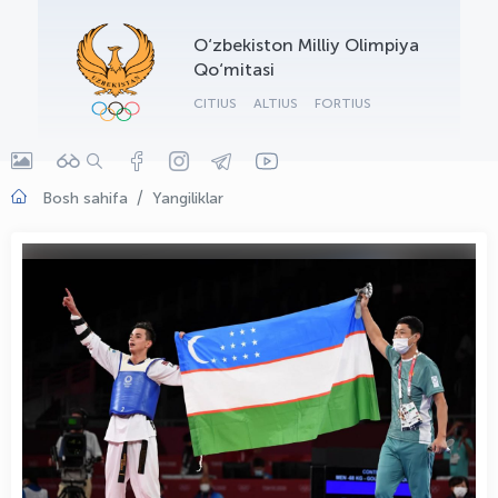
OLYMPCHIK AI - yordamchi
O‘zbekiston Milliy Olimpiya
Onlayn · olympic.uz
Qo‘mitasi
CITIUS
ALTIUS
FORTIUS
Bosh sahifa
Yangiliklar