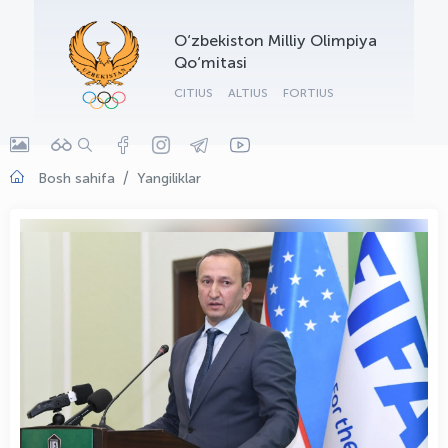
OLYMPCHIK AI - yordamchi
O‘zbekiston Milliy Olimpiya
Onlayn · olympic.uz
Qo‘mitasi
CITIUS
ALTIUS
FORTIUS
Bosh sahifa
Yangiliklar