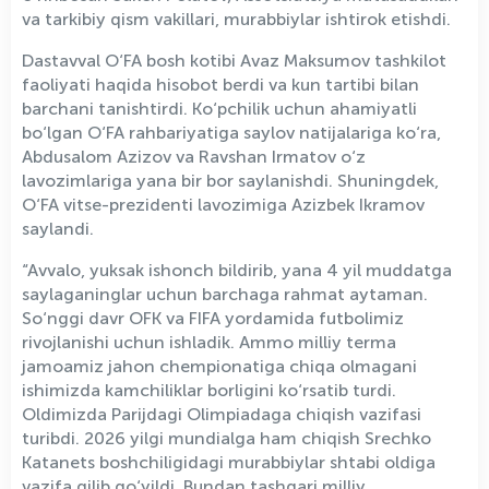
va tarkibiy qism vakillari, murabbiylar ishtirok etishdi.
Dastavval O‘FA bosh kotibi Avaz Maksumov tashkilot
faoliyati haqida hisobot berdi va kun tartibi bilan
barchani tanishtirdi. Ko‘pchilik uchun ahamiyatli
bo‘lgan O‘FA rahbariyatiga saylov natijalariga ko‘ra,
Abdusalom Azizov va Ravshan Irmatov o‘z
lavozimlariga yana bir bor saylanishdi. Shuningdek,
O‘FA vitse-prezidenti lavozimiga Azizbek Ikramov
saylandi.
“Avvalo, yuksak ishonch bildirib, yana 4 yil muddatga
saylaganinglar uchun barchaga rahmat aytaman.
So‘nggi davr OFK va FIFA yordamida futbolimiz
rivojlanishi uchun ishladik. Ammo milliy terma
jamoamiz jahon chempionatiga chiqa olmagani
ishimizda kamchiliklar borligini ko‘rsatib turdi.
Oldimizda Parijdagi Olimpiadaga chiqish vazifasi
turibdi. 2026 yilgi mundialga ham chiqish Srechko
Katanets boshchiligidagi murabbiylar shtabi oldiga
vazifa qilib qo‘yildi. Bundan tashqari milliy