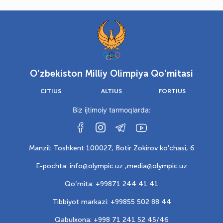
O‘zbekiston Milliy Olimpiya Qo‘mitasi
CITIUS
ALTIUS
FORTIUS
Biz ijtimoiy tarmoqlarda:
Manzil: Toshkent 100027, Botir Zokirov ko'chasi, 6
E-pochta: info@olympic.uz ,
media@olympic.uz
Qo‘mita: +99871 244 41 41
Tibbiyot markazi: +99855 502 88 44
Qabulxona: +998 71 241 52 45/46