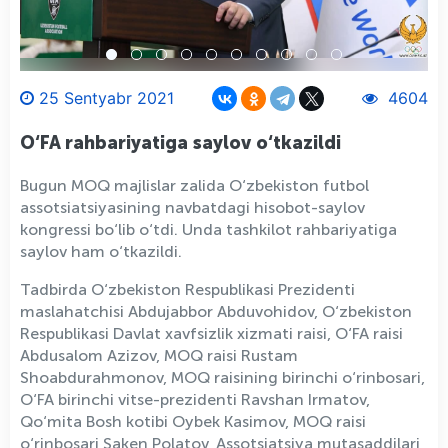
25 Sentyabr 2021
4604
O‘FA rahbariyatiga saylov o‘tkazildi
Bugun MOQ majlislar zalida O‘zbekiston futbol
assotsiatsiyasining navbatdagi hisobot-saylov
kongressi bo‘lib o‘tdi. Unda tashkilot rahbariyatiga
saylov ham o‘tkazildi.
Tadbirda O‘zbekiston Respublikasi Prezidenti
maslahatchisi Abdujabbor Abduvohidov, O‘zbekiston
Respublikasi Davlat xavfsizlik xizmati raisi, O‘FA raisi
Abdusalom Azizov, MOQ raisi Rustam
Shoabdurahmonov, MOQ raisining birinchi o‘rinbosari,
O‘FA birinchi vitse-prezidenti Ravshan Irmatov,
Qo‘mita Bosh kotibi Oybek Kasimov, MOQ raisi
o‘rinbosari Saken Polatov, Assotsiatsiya mutasaddilari