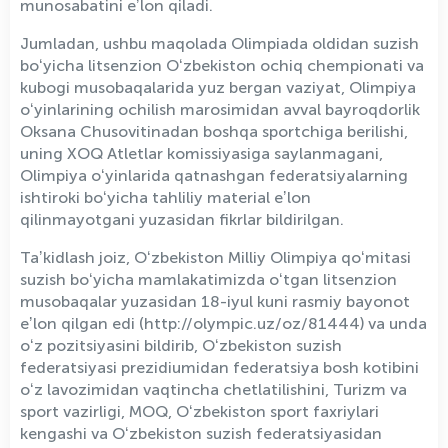
munosabatini eʼlon qiladi.
Jumladan, ushbu maqolada Olimpiada oldidan suzish
boʻyicha litsenzion Oʻzbekiston ochiq chempionati va
kubogi musobaqalarida yuz bergan vaziyat, Olimpiya
oʻyinlarining ochilish marosimidan avval bayroqdorlik
Oksana Chusovitinadan boshqa sportchiga berilishi,
uning XOQ Atletlar komissiyasiga saylanmagani,
Olimpiya oʻyinlarida qatnashgan federatsiyalarning
ishtiroki boʻyicha tahliliy material eʼlon
qilinmayotgani yuzasidan fikrlar bildirilgan.
Taʼkidlash joiz, Oʻzbekiston Milliy Olimpiya qoʻmitasi
suzish boʻyicha mamlakatimizda oʻtgan litsenzion
musobaqalar yuzasidan 18-iyul kuni rasmiy bayonot
eʼlon qilgan edi (http://olympic.uz/oz/81444) va unda
oʻz pozitsiyasini bildirib, Oʻzbekiston suzish
federatsiyasi prezidiumidan federatsiya bosh kotibini
oʻz lavozimidan vaqtincha chetlatilishini, Turizm va
sport vazirligi, MOQ, Oʻzbekiston sport faxriylari
kengashi va Oʻzbekiston suzish federatsiyasidan