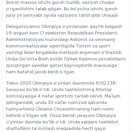
iborat maxsus ishchi guruh tuzilib, vaziyat chuqur
oʻrganilishini talab qilgan. Bu boʻyicha ishchi guruh
joriy yil sentyabr oyida vaziyatni tahlil qilib chiqadi.
Delegatsiyamiz Olimpiya oʻyinlaridan qaytib kelgach
19-avgust kuni Oʻzbekiston Respublikasi Prezidenti
Administratsiyasi huzuridagi Axborot va ommaviy
kommunikatsiyalar agentligida Turizm va sport
vazirligi bilan birgalikda matbuot anjumani oʻtkazildi.
Unda Qoʻmita Bosh kotibi Oybek Kasimov jurnalistlarni
qiziqtirgan savollar qatori bayroqdorlik mavzusiga
ham batafsil javob berib oʻtgan.
Tokio-2020 Olimpiya oʻyinlari davomida XOQ 138-
Sessiyasi boʻlib oʻtdi. Unda tashkilotning Atletlar
komissiyasiga 4 nafar sportchi tanlab olindi. Maʼlum
qilinganidek, unda 30 nafar nomzod qatorida
hamyurtimiz Oksana Chusovitinaning ham nomi
keltirib oʻtilgan edi. Ovoz berish jarayoni Olimpiya
oʻyinlari davrida boʻlib oʻtdi. Unda xalqaro tashkilot
shaffoflikni taʼminlash maqsadida hech qaysi