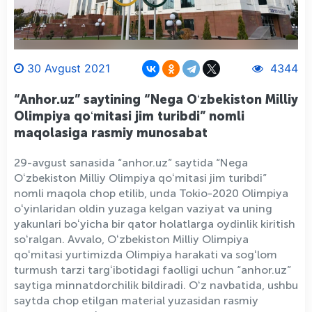
30 Avgust 2021
4344
“Anhor.uz” saytining “Nega Oʻzbekiston Milliy
Olimpiya qoʻmitasi jim turibdi” nomli
maqolasiga rasmiy munosabat
29-avgust sanasida “anhor.uz” saytida “Nega
Oʻzbekiston Milliy Olimpiya qoʻmitasi jim turibdi”
nomli maqola chop etilib, unda Tokio-2020 Olimpiya
oʻyinlaridan oldin yuzaga kelgan vaziyat va uning
yakunlari boʻyicha bir qator holatlarga oydinlik kiritish
soʻralgan. Avvalo, Oʻzbekiston Milliy Olimpiya
qoʻmitasi yurtimizda Olimpiya harakati va sogʻlom
turmush tarzi targʻibotidagi faolligi uchun “anhor.uz”
saytiga minnatdorchilik bildiradi. Oʻz navbatida, ushbu
saytda chop etilgan material yuzasidan rasmiy