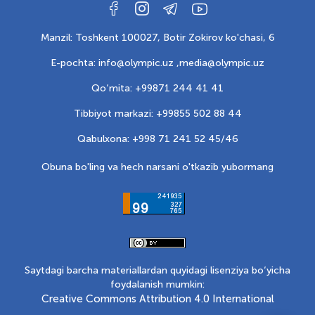
Manzil: Toshkent 100027, Botir Zokirov ko'chasi, 6
E-pochta: info@olympic.uz ,
media@olympic.uz
Qo‘mita: +99871 244 41 41
Tibbiyot markazi: +99855 502 88 44
Qabulxona: +998 71 241 52 45/46
Obuna bo'ling va hech narsani o'tkazib yubormang
Saytdagi barcha materiallardan quyidagi lisenziya bo‘yicha
foydalanish mumkin:
Creative Commons Attribution 4.0 International
.