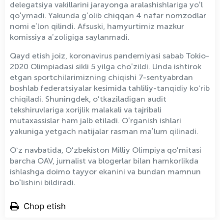
delegatsiya vakillarini jarayonga aralashishlariga yoʻl
qoʻymadi. Yakunda gʻolib chiqqan 4 nafar nomzodlar
nomi eʼlon qilindi. Afsuski, hamyurtimiz mazkur
komissiya aʼzoligiga saylanmadi.
Qayd etish joiz, koronavirus pandemiyasi sabab Tokio-
2020 Olimpiadasi sikli 5 yilga choʻzildi. Unda ishtirok
etgan sportchilarimizning chiqishi 7-sentyabrdan
boshlab federatsiyalar kesimida tahliliy-tanqidiy koʻrib
chiqiladi. Shuningdek, oʻtkaziladigan audit
tekshiruvlariga xorijlik malakali va tajribali
mutaxassislar ham jalb etiladi. Oʻrganish ishlari
yakuniga yetgach natijalar rasman maʼlum qilinadi.
Oʻz navbatida, Oʻzbekiston Milliy Olimpiya qoʻmitasi
barcha OAV, jurnalist va blogerlar bilan hamkorlikda
ishlashga doimo tayyor ekanini va bundan mamnun
boʻlishini bildiradi.
Chop etish