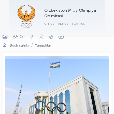
OLYMPCHIK AI - yordamchi
O‘zbekiston Milliy Olimpiya
Onlayn · olympic.uz
Qo‘mitasi
CITIUS
ALTIUS
FORTIUS
Bosh sahifa
Yangiliklar