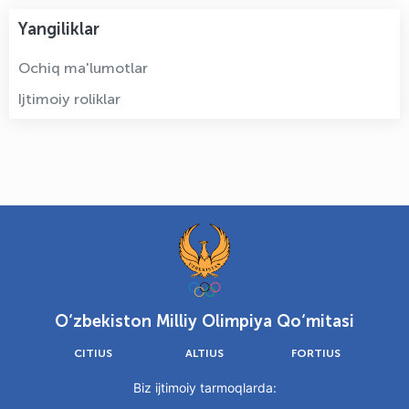
Yangiliklar
Ochiq ma'lumotlar
Ijtimoiy roliklar
O‘zbekiston Milliy Olimpiya Qo‘mitasi
CITIUS
ALTIUS
FORTIUS
Biz ijtimoiy tarmoqlarda: