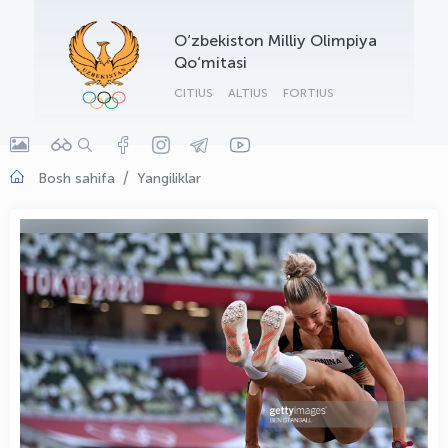
OLYMPCHIK AI - yordamchi
O‘zbekiston Milliy Olimpiya
Onlayn · olympic.uz
Qo‘mitasi
CITIUS
ALTIUS
FORTIUS
Bosh sahifa
Yangiliklar