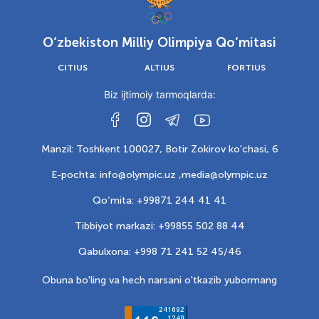
O‘zbekiston Milliy Olimpiya Qo‘mitasi
CITIUS
ALTIUS
FORTIUS
Biz ijtimoiy tarmoqlarda:
Manzil: Toshkent 100027, Botir Zokirov ko'chasi, 6
E-pochta: info@olympic.uz ,
media@olympic.uz
Qo‘mita: +99871 244 41 41
Tibbiyot markazi: +99855 502 88 44
Qabulxona: +998 71 241 52 45/46
Obuna bo'ling va hech narsani o'tkazib yubormang