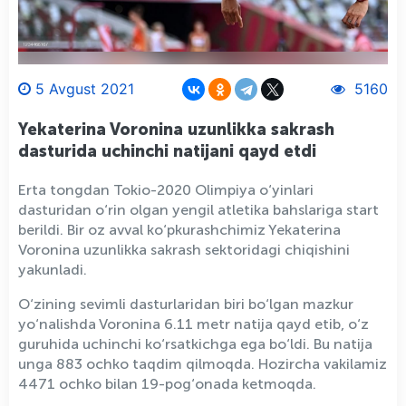
5 Avgust 2021
5160
Yekaterina Voronina uzunlikka sakrash
dasturida uchinchi natijani qayd etdi
Erta tongdan Tokio-2020 Olimpiya o‘yinlari
dasturidan o‘rin olgan yengil atletika bahslariga start
berildi. Bir oz avval ko‘pkurashchimiz Yekaterina
Voronina uzunlikka sakrash sektoridagi chiqishini
yakunladi.
O‘zining sevimli dasturlaridan biri bo‘lgan mazkur
yo‘nalishda Voronina 6.11 metr natija qayd etib, o‘z
guruhida uchinchi ko‘rsatkichga ega bo‘ldi. Bu natija
unga 883 ochko taqdim qilmoqda. Hozircha vakilamiz
4471 ochko bilan 19-pog‘onada ketmoqda.