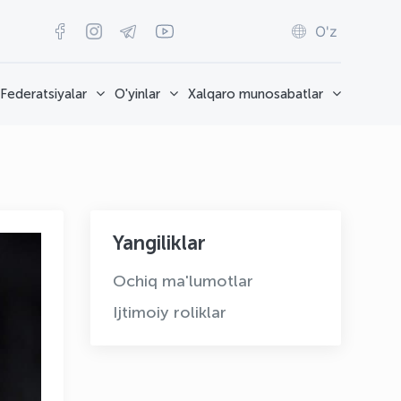
O'z
Federatsiyalar
O'yinlar
Xalqaro munosabatlar
Yangiliklar
Ochiq ma'lumotlar
Ijtimoiy roliklar