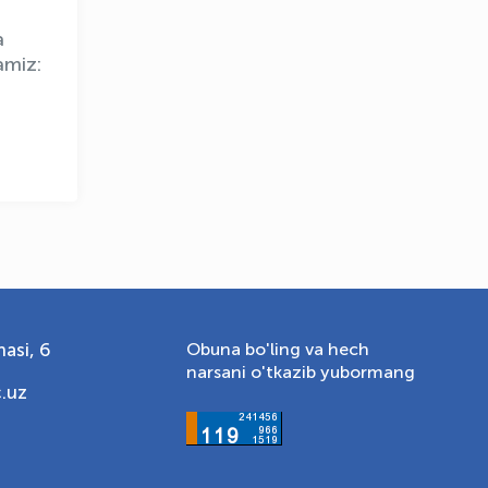
a
amiz:
asi, 6
Obuna bo'ling va hech
narsani o'tkazib yubormang
.uz