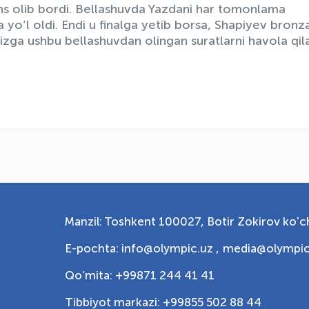
ahs olib bordi. Bellashuvda Yazdani har tomonlama
a yo‘l oldi. Endi u finalga yetib borsa, Shapiyev bronz
izga ushbu bellashuvdan olingan suratlarni havola qil
Manzil: Toshkent 100027, Botir Zokirov ko'ch
E-pochta: info@olympic.uz ,
media@olympic
Qo‘mita: +99871 244 41 41
Tibbiyot markazi: +99855 502 88 44