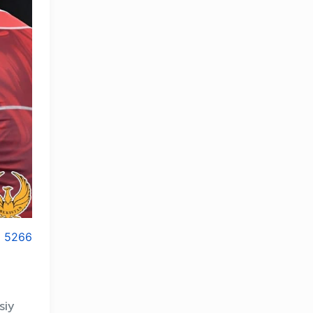
5266
OLYMPCHIK AI - yordamchi
siy
Onlayn · olympic.uz