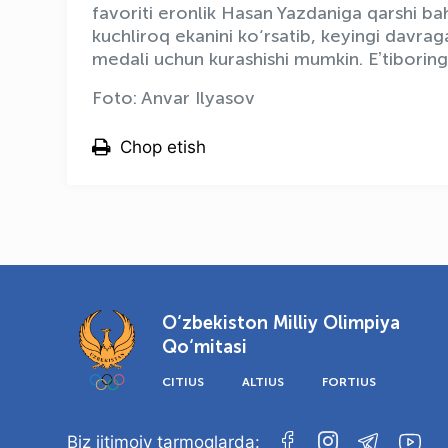
favoriti eronlik Hasan Yazdaniga qarshi b
kuchliroq ekanini ko‘rsatib, keyingi davrag
medali uchun kurashishi mumkin. Eʼtiboring
Foto: Anvar Ilyasov
Chop etish
O‘zbekiston Milliy Olimpiya
Qo‘mitasi
CITIUS
ALTIUS
FORTIUS
Biz ijtimoiy tarmoqlarda: