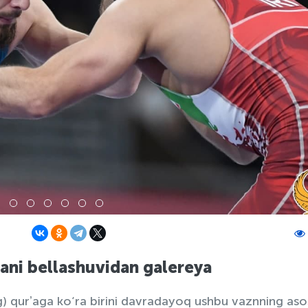
ani bellashuvidan galereya
g) qurʼaga ko‘ra birini davradayoq ushbu vaznning aso