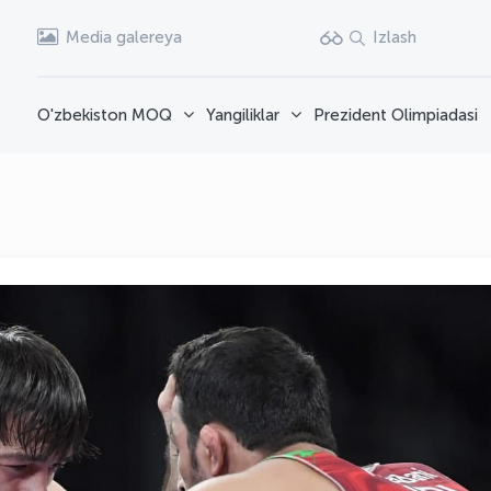
Media galereya
Izlash
O'zbekiston MOQ
Yangiliklar
Prezident Olimpiadasi