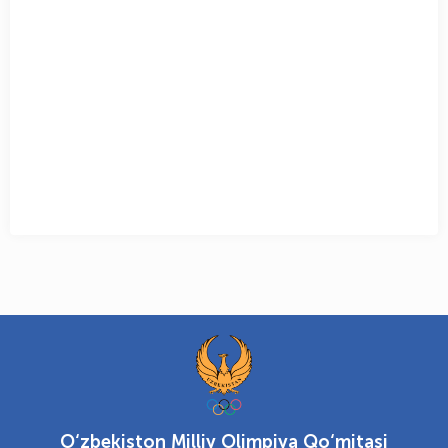
O‘zbekiston Milliy Olimpiya Qo‘mitasi