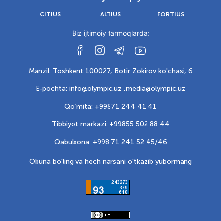
CITIUS
ALTIUS
FORTIUS
Biz ijtimoiy tarmoqlarda:
Manzil: Toshkent 100027, Botir Zokirov ko'chasi, 6
E-pochta: info@olympic.uz ,
media@olympic.uz
Qo‘mita: +99871 244 41 41
Tibbiyot markazi: +99855 502 88 44
Qabulxona: +998 71 241 52 45/46
Obuna bo'ling va hech narsani o'tkazib yubormang