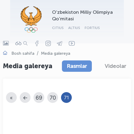
OLYMPCHIK AI - yordamchi
O‘zbekiston Milliy Olimpiya
Onlayn · olympic.uz
Qo‘mitasi
CITIUS
ALTIUS
FORTIUS
Bosh sahifa
Media galereya
Media galereya
Rasmlar
Videolar
«
←
69
70
71