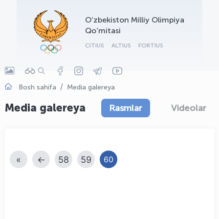
OLYMPCHIK AI - yordamchi
O‘zbekiston Milliy Olimpiya
Onlayn · olympic.uz
Qo‘mitasi
CITIUS
ALTIUS
FORTIUS
Bosh sahifa
Media galereya
Media galereya
Rasmlar
Videolar
«
←
58
59
60