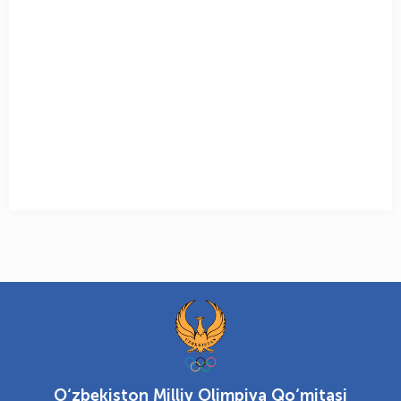
O‘zbekiston Milliy Olimpiya Qo‘mitasi