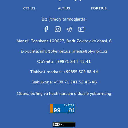
CITIUS
ALTIUS
FORTIUS
Biz ijtimoiy tarmoqlarda:
Manzil: Toshkent 100027, Botir Zokirov ko'chasi, 6
E-pochta: info@olympic.uz ,
media@olympic.uz
Qo‘mita: +99871 244 41 41
Tibbiyot markazi: +99855 502 88 44
Qabulxona: +998 71 241 52 45/46
Obuna bo'ling va hech narsani o'tkazib yubormang