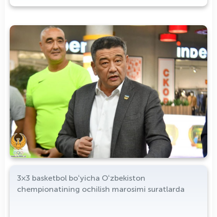
3×3 basketbol boʻyicha Oʻzbekiston
chempionatining ochilish marosimi suratlarda