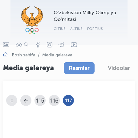
OLYMPCHIK AI - yordamchi
O‘zbekiston Milliy Olimpiya
Onlayn · olympic.uz
Qo‘mitasi
CITIUS
ALTIUS
FORTIUS
Bosh sahifa
Media galereya
Media galereya
Rasmlar
Videolar
«
←
115
116
117