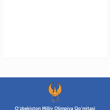
O‘zbekiston Milliy Olimpiya Qo‘mitasi