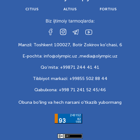
CITIUS
ALTIUS
FORTIUS
Biz ijtimoiy tarmoqlarda:
Manzil: Toshkent 100027, Botir Zokirov ko'chasi, 6
E-pochta: info@olympic.uz ,
media@olympic.uz
Qo‘mita: +99871 244 41 41
Tibbiyot markazi: +99855 502 88 44
Qabulxona: +998 71 241 52 45/46
Obuna bo'ling va hech narsani o'tkazib yubormang