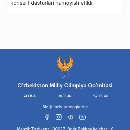
konsert dasturlari namoyish etildi.
O‘zbekiston Milliy Olimpiya Qo‘mitasi
CITIUS
ALTIUS
FORTIUS
Biz ijtimoiy tarmoqlarda:
Manzil: Toshkent 100027, Botir Zokirov ko'chasi, 6