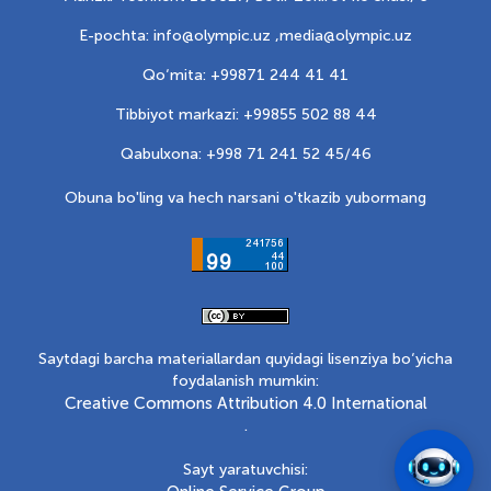
E-pochta: info@olympic.uz ,
media@olympic.uz
Qo‘mita: +99871 244 41 41
Tibbiyot markazi: +99855 502 88 44
Qabulxona: +998 71 241 52 45/46
Obuna bo'ling va hech narsani o'tkazib yubormang
Saytdagi barcha materiallardan quyidagi lisenziya bo‘yicha
foydalanish mumkin:
Creative Commons Attribution 4.0 International
.
Sayt yaratuvchisi: