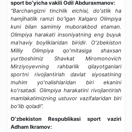
sport boʻyicha vakili Odil Abduraxmanov:
“Barchangizni tinchlik elchisi, doʻstlik ha
hamjihatlik ramzi boʻlgan Xalqaro Olimpiya
kuni bilan samimiy muborakbod etaman.
Olimpiya harakati insoniyatning eng buyuk
ma’naviy boyliklaridan biridir. Oʻzbekiston
Milliy Olimpiya qoʻmitasiga shaxsan
yurtboshimiz Shavkat Miromonovich
Mirziyoyevning rahbarlik qilayotganlari
sportni rivojlantirish davlat siyosatining
muhim yoʻnalishlaridan biri ekanini
koʻrsatadi. Olimpiya harakatini rivojlantirish
mamlakatimizning ustuvor vazifalaridan biri
boʻlib qoladi”.
Oʻzbekiston Respublikasi sport vaziri
Adham Ikramov: