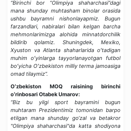
“Birinchi bor “Olimpiya shaharchasi”dagi
mana shunday muhtasham binolar orasida
ushbu bayramni nishonlayapmiz. Bugun
farzandlari, nabiralari bilan kelgan barcha
mehmonlarimizga alohida minnatdorchilik
bildirib qolamiz. Shuningdek, Mexiko,
Xyuston va Atlanta shaharlarida oʻtadigan
muhim oʻyinlarga tayyorlanayotgan futbol
boʻyicha Oʻzbekiston milliy terma jamoasiga
omad tilaymiz”.
Oʻzbekiston MOQ raisining birinchi
oʻrinbosari Otabek Umarov:
“Biz bu yilgi sport bayramini bugun
muhtaram Prezidentimiz tomonidan barpo
etilgan mana shunday go‘zal va betakror
"Olimpiya shaharchasi"da katta shodiyona