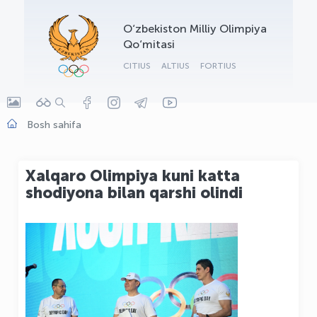
OLYMPCHIK AI - yordamchi
O‘zbekiston Milliy Olimpiya
Onlayn · olympic.uz
Qo‘mitasi
CITIUS
ALTIUS
FORTIUS
Bosh sahifa
Xalqaro Olimpiya kuni katta
shodiyona bilan qarshi olindi