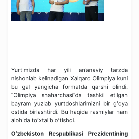
Yurtimizda har yili an’anaviy tarzda
nishonlab kelinadigan Xalqaro Olimpiya kuni
bu gal yangicha formatda qarshi olindi.
“Olimpiya shaharchasi”da tashkil etilgan
bayram yuzlab yurtdoshlarimizni bir gʻoya
ostida birlashtirdi. Bu haqida rasmiylar ham
alohida toʻxtalib oʻtishdi.
Oʻzbekiston Respublikasi Prezidentining