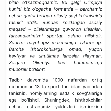
bilan o‘tkazmoqdamiz. Bu galgi Olimpiya
kunini biz o‘zgacha formatda – barchamiz
uchun qadrli bo‘lgan oilaviy sayl ko‘rinishida
tashkil etdik. Bundan ko‘zlangan asosiy
maqsad – oilalarimizga quvonch ulashish,
farzandlarimizni sportga oshno qilishdir.
Sportni hayotingiz mazmuniga aylantiring.
Barcha ishtirokchilarga omad, yuqori
kayfiyat va unutilmas lahzalar tilayman.
Xalqaro Olimpiya kuni hammamizga
muborak bo‘lsin!”.
Tadbir davomida 1000 nafardan ortiq
mehmonlar 13 ta sport turi bilan yaqindan
tanishib, homiylarning esdalik sovgʻalariga
ega boʻlishdi. Shuningdek, ishtirokchilar
uchun estradamiz yulduzlari ishtirokida