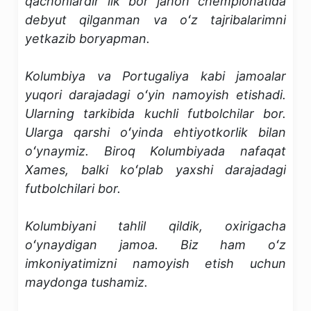
qachonlardir ilk bor jahon chempionatida
debyut qilganman va oʻz tajribalarimni
yetkazib boryapman.
Kolumbiya va Portugaliya kabi jamoalar
yuqori darajadagi oʻyin namoyish etishadi.
Ularning tarkibida kuchli futbolchilar bor.
Ularga qarshi oʻyinda ehtiyotkorlik bilan
oʻynaymiz. Biroq Kolumbiyada nafaqat
Xames, balki koʻplab yaxshi darajadagi
futbolchilari bor.
Kolumbiyani tahlil qildik, oxirigacha
oʻynaydigan jamoa. Biz ham oʻz
imkoniyatimizni namoyish etish uchun
maydonga tushamiz.