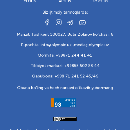
CITIUS
ALTIUS
FORTIUS
Biz ijtimoiy tarmoqlarda:
Manzil: Toshkent 100027, Botir Zokirov ko'chasi, 6
E-pochta: info@olympic.uz ,
media@olympic.uz
Qo‘mita: +99871 244 41 41
Tibbiyot markazi: +99855 502 88 44
Qabulxona: +998 71 241 52 45/46
Obuna bo'ling va hech narsani o'tkazib yubormang