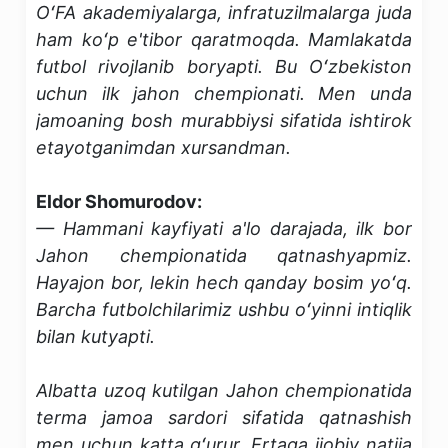
OʻFA akademiyalarga, infratuzilmalarga juda
ham koʻp e'tibor qaratmoqda. Mamlakatda
futbol rivojlanib boryapti. Bu Oʻzbekiston
uchun ilk jahon chempionati. Men unda
jamoaning bosh murabbiysi sifatida ishtirok
etayotganimdan xursandman.
Eldor Shomurodov:
— Hammani kayfiyati a'lo darajada, ilk bor
Jahon chempionatida qatnashyapmiz.
Hayajon bor, lekin hech qanday bosim yoʻq.
Barcha futbolchilarimiz ushbu oʻyinni intiqlik
bilan kutyapti.
Albatta uzoq kutilgan Jahon chempionatida
terma jamoa sardori sifatida qatnashish
men uchun katta gʻurur. Ertaga ijobiy natija