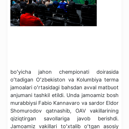
boʻyicha jahon chempionati doirasida
oʻtadigan Oʻzbekiston va Kolumbiya terma
jamoalari oʻrtasidagi bahsdan avval matbuot
anjumani tashkil etildi. Unda jamoamiz bosh
murabbiysi Fabio Kannavaro va sardor Eldor
Shomurodov qatnashib, OAV vakillarining
qiziqtirgan savollariga javob berishdi.
Jamoamiz vakillari toʻxtalib oʻtgan asosiy