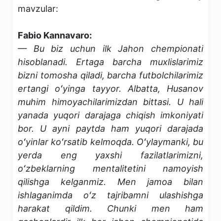
mavzular:
Fabio Kannavaro:
— Bu biz uchun ilk Jahon chempionati
hisoblanadi. Ertaga barcha muxlislarimiz
bizni tomosha qiladi, barcha futbolchilarimiz
ertangi oʻyinga tayyor. Albatta, Husanov
muhim himoyachilarimizdan bittasi. U hali
yanada yuqori darajaga chiqish imkoniyati
bor. U ayni paytda ham yuqori darajada
oʻyinlar koʻrsatib kelmoqda. Oʻylaymanki, bu
yerda eng yaxshi fazilatlarimizni,
oʻzbeklarning mentalitetini namoyish
qilishga kelganmiz. Men jamoa bilan
ishlaganimda oʻz tajribamni ulashishga
harakat qildim. Chunki men ham