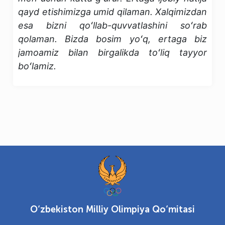
qayd etishimizga umid qilaman. Xalqimizdan
esa bizni qoʻllab-quvvatlashini soʻrab
qolaman. Bizda bosim yoʻq, ertaga biz
jamoamiz bilan birgalikda toʻliq tayyor
boʻlamiz.
O‘zbekiston Milliy Olimpiya Qo‘mitasi