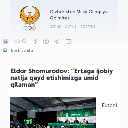
OLYMPCHIK AI - yordamchi
O‘zbekiston Milliy Olimpiya
Onlayn · olympic.uz
Qo‘mitasi
CITIUS
ALTIUS
FORTIUS
Bosh sahifa
Eldor Shomurodov: “Ertaga ijobiy
natija qayd etishimizga umid
qilaman”
Futbol