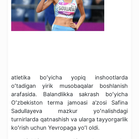
atletika boʻyicha yopiq inshootlarda
oʻtadigan yirik musobaqalar boshlanish
arafasida. Balandlikka sakrash boʻyicha
Oʻzbekiston terma jamoasi a’zosi Safina
Sadullayeva mazkur yoʻnalishdagi
turnirlarda qatnashish va ularga tayyorgarlik
koʻrish uchun Yevropaga yoʻl oldi.