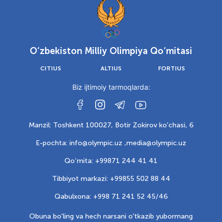
O‘zbekiston Milliy Olimpiya Qo‘mitasi
CITIUS
ALTIUS
FORTIUS
Biz ijtimoiy tarmoqlarda:
Manzil: Toshkent 100027, Botir Zokirov ko'chasi, 6
E-pochta: info@olympic.uz ,
media@olympic.uz
Qo‘mita: +99871 244 41 41
Tibbiyot markazi: +99855 502 88 44
Qabulxona: +998 71 241 52 45/46
Obuna bo'ling va hech narsani o'tkazib yubormang