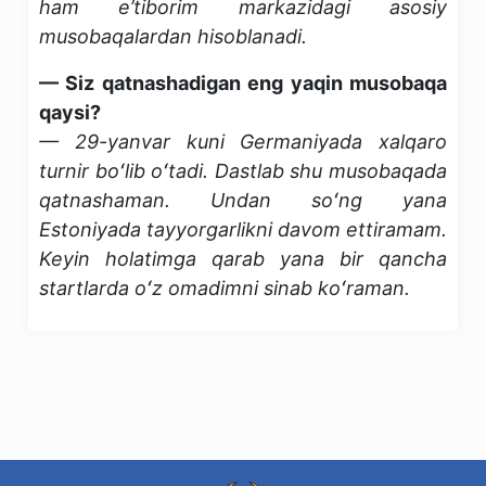
ham e’tiborim markazidagi asosiy
musobaqalardan hisoblanadi.
— Siz qatnashadigan eng yaqin musobaqa
qaysi?
— 29-yanvar kuni Germaniyada xalqaro
turnir boʻlib oʻtadi. Dastlab shu musobaqada
qatnashaman. Undan soʻng yana
Estoniyada tayyorgarlikni davom ettiramam.
Keyin holatimga qarab yana bir qancha
startlarda oʻz omadimni sinab koʻraman.