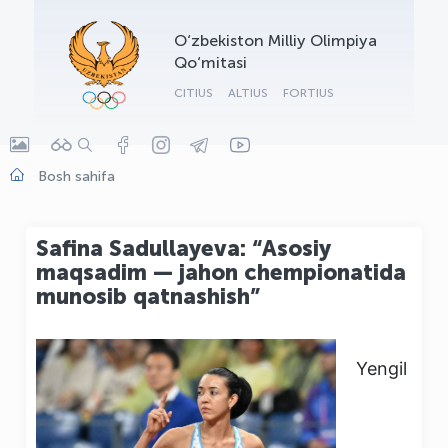
OLYMPCHIK AI - yordamchi
O‘zbekiston Milliy Olimpiya
Onlayn · olympic.uz
Qo‘mitasi
CITIUS
ALTIUS
FORTIUS
Bosh sahifa
Safina Sadullayeva: “Asosiy
maqsadim — jahon chempionatida
munosib qatnashish”
Yengil