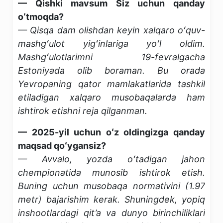
— Qishki mavsum Siz uchun qanday
oʻtmoqda?
— Qisqa dam olishdan keyin xalqaro oʻquv-
mashgʻulot yigʻinlariga yoʻl oldim.
Mashgʻulotlarimni 19-fevralgacha
Estoniyada olib boraman. Bu orada
Yevropaning qator mamlakatlarida tashkil
etiladigan xalqaro musobaqalarda ham
ishtirok etishni reja qilganman.
— 2025-yil uchun oʻz oldingizga qanday
maqsad qoʻygansiz?
— Avvalo, yozda oʻtadigan jahon
chempionatida munosib ishtirok etish.
Buning uchun musobaqa normativini (1.97
metr) bajarishim kerak. Shuningdek, yopiq
inshootlardagi qit’a va dunyo birinchiliklari