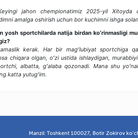
 Keyingi jahon chempionatimiz 2025-yil Xitoyda oʻ
dimni amalga oshirish uchun bor kuchimni ishga sola
n yosh sportchilarda natija birdan koʻrinmasligi m
giz?
maslik kerak. Har bir magʻlubiyat sportchiga qay
a chiqara olgan, oʻzi ustida ishlaydigan, murabbiyi
sportchi, albatta, gʻalaba qozonadi. Mana shu yoʻna
ng katta yutugʻim.
Manzil: Toshkent 100027, Botir Zokirov ko'ch