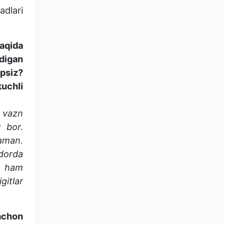
dlari
haqida
adigan
psiz?
uchli
 vazn
z bor.
haman.
qdorda
m ham
gitlar
achon