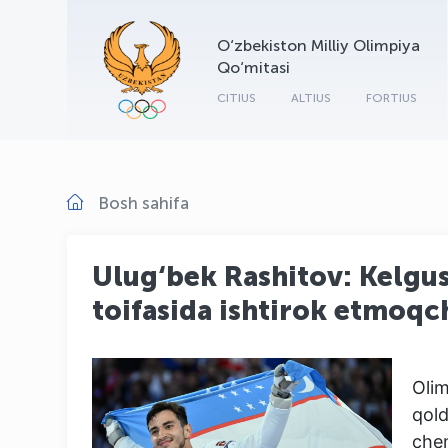
O‘zbekiston Milliy Olimpiya
Qo‘mitasi
CITIUS
ALTIUS
FORTIUS
Bosh sahifa
Ulug‘bek Rashitov: Kelgus
toifasida ishtirok etmoq
Oli
qol
chem