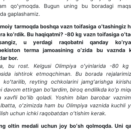
am qoʻymoqda. Bugun uning bu boradagi maqsa
ida gaplashamiz.
timoiy tarmoqda boshqa vazn toifasiga oʻtashingiz 
ra koʻrdik. Bu haqiqatmi? -80 kg vazn toifasiga oʻt
lsangiz, u yerdagi raqobatni qanday koʻrya
bekiston terma jamoasining oʻzida bu vaznda k
tlar bor.
a, bu rost. Kelgusi Olimpiya oʻyinlarida -80 kg
fasida ishtirok etmoqchiman. Bu borada rejalarimi
koʻtarilib, reyting ochkolarini jamgʻarishga kiris
hni davom ettirgan boʻlardim, biroq endilikda koʻp mi
 xavfli boʻlib qoladi. Yoshim bilan barobar vazni
lbatta, oʻzimizda ham bu Olimpiya vaznida kuchli yi
ilish uchun ichki raqobatdan oʻtishim kerak.
ing oltin medali uchun joy boʻsh qolmoqda. Uni q