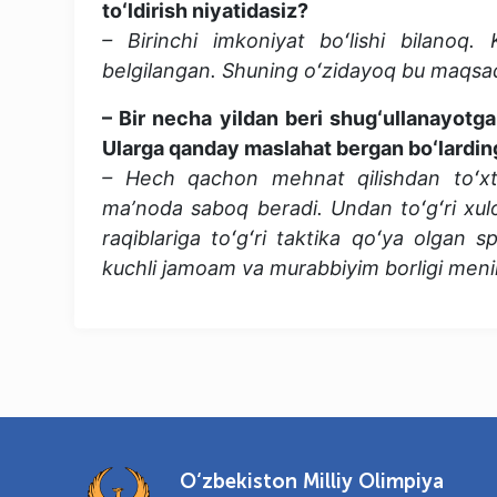
toʻldirish niyatidasiz?
– Birinchi imkoniyat boʻlishi bilanoq.
belgilangan. Shuning oʻzidayoq bu maqsa
– Bir necha yildan beri shugʻullanayotga
Ularga qanday maslahat bergan boʻlardin
– Hech qachon mehnat qilishdan toʻxta
maʼnoda saboq beradi. Undan toʻgʻri xulos
raqiblariga toʻgʻri taktika qoʻya olgan 
kuchli jamoam va murabbiyim borligi meni
O‘zbekiston Milliy Olimpiya