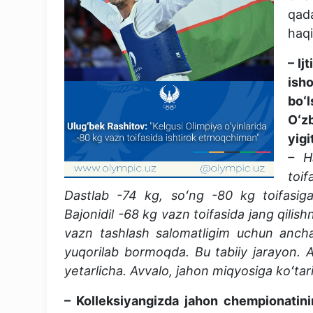
qad
haq
– Ij
isho
boʻ
Oʻz
yigi
– H
toi
Dastlab -74 kg, soʻng -80 kg toifasiga 
Bajonidil -68 kg vazn toifasida jang qilis
vazn tashlash salomatligim uchun ancha
yuqorilab bormoqda. Bu tabiiy jarayon. A
yetarlicha. Avvalo, jahon miqyosiga koʻtar
– Kolleksiyangizda jahon chempionatin