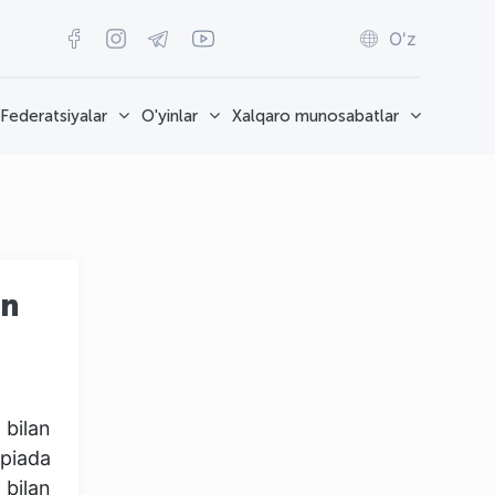
O'z
Federatsiyalar
O'yinlar
Xalqaro munosabatlar
zn
bilan
piada
 bilan