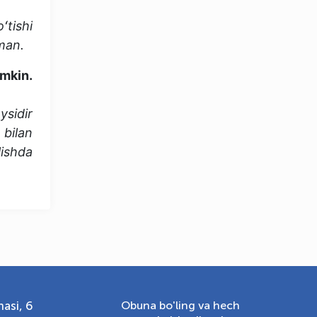
tishi
man.
OLYMPCHIK AI - yordamchi
umkin.
Onlayn · olympic.uz
sidir
 bilan
lishda
asi, 6
Obuna bo'ling va hech