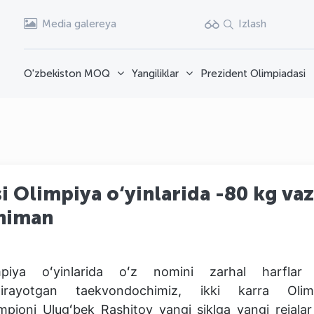
Media galereya
Izlash
O'zbekiston MOQ
Yangiliklar
Prezident Olimpiadasi
i Olimpiya o‘yinlarida -80 kg va
chiman
mpiya oʻyinlarida oʻz nomini zarhal harflar 
dirayotgan taekvondochimiz, ikki karra Olim
pioni Ulugʻbek Rashitov yangi siklga yangi rejalar