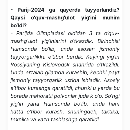
- Parij-2024 ga qayerda tayyorlandiz?
Qaysi o‘quv-mashg‘ulot yig‘ini muhim
bo‘ldi?
- Parijda Olimpiadasi oldidan 3 ta o‘quv-
mashg‘ulot yig‘inlarini o‘tkazdik. Birinchisi
Humsonda bo‘lib, unda asosan jismoniy
tayyorgarlikka e’tibor berdik. Keyingi yig‘in
Rossiyaning Kislovodsk shahrida o‘tkazildi.
Unda ertalab gilamda kurashib, kechki payt
jismoniy tayyorgarlik ustida ishladik. Asosiy
e’tibor kurashga qaratildi, chunki u yerda bu
borada mahoratli polvonlar juda k o‘p. So‘ngi
yig‘in yana Humsonda bo‘lib, unda ham
katta e’tibor kurash, shuningdek, taktika,
texnika va vazn tashlashga qaratildi.