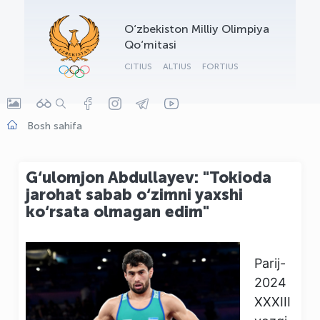
OLYMPCHIK AI - yordamchi
O‘zbekiston Milliy Olimpiya
Onlayn · olympic.uz
Qo‘mitasi
CITIUS
ALTIUS
FORTIUS
Bosh sahifa
G‘ulomjon Abdullayev: "Tokioda
jarohat sabab o‘zimni yaxshi
ko‘rsata olmagan edim"
Parij-
2024
XXXIII