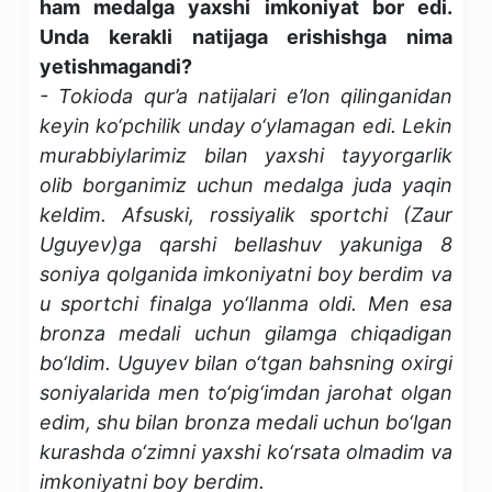
ham medalga yaxshi imkoniyat bor edi.
Unda kerakli natijaga erishishga nima
yetishmagandi?
- Tokioda qur’a natijalari e’lon qilinganidan
keyin ko‘pchilik unday o‘ylamagan edi. Lekin
murabbiylarimiz bilan yaxshi tayyorgarlik
olib borganimiz uchun medalga juda yaqin
keldim. Afsuski, rossiyalik sportchi (Zaur
Uguyev)ga qarshi bellashuv yakuniga 8
soniya qolganida imkoniyatni boy berdim va
u sportchi finalga yo‘llanma oldi. Men esa
bronza medali uchun gilamga chiqadigan
bo‘ldim. Uguyev bilan o‘tgan bahsning oxirgi
soniyalarida men to‘pig‘imdan jarohat olgan
edim, shu bilan bronza medali uchun bo‘lgan
kurashda o‘zimni yaxshi ko‘rsata olmadim va
imkoniyatni boy berdim.