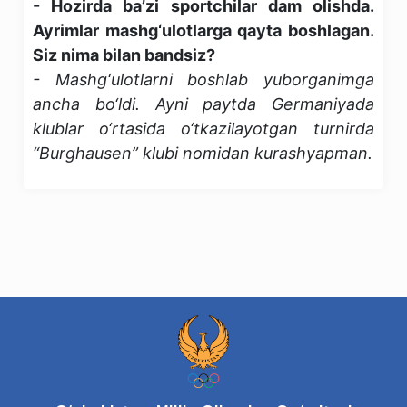
- Hozirda ba’zi sportchilar dam olishda.
Ayrimlar mashg‘ulotlarga qayta boshlagan.
Siz nima bilan bandsiz?
- Mashg‘ulotlarni boshlab yuborganimga
ancha bo‘ldi. Ayni paytda Germaniyada
klublar o‘rtasida o‘tkazilayotgan turnirda
“Burghausen” klubi nomidan kurashyapman.