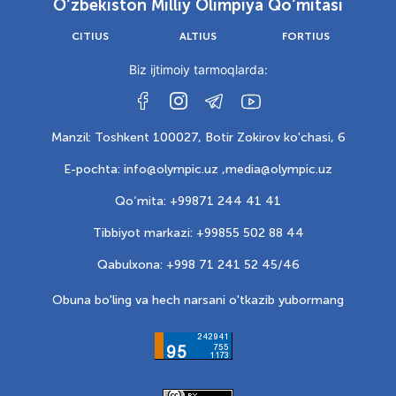
O‘zbekiston Milliy Olimpiya Qo‘mitasi
CITIUS
ALTIUS
FORTIUS
Biz ijtimoiy tarmoqlarda:
Manzil: Toshkent 100027, Botir Zokirov ko'chasi, 6
E-pochta: info@olympic.uz ,
media@olympic.uz
Qo‘mita: +99871 244 41 41
Tibbiyot markazi: +99855 502 88 44
Qabulxona: +998 71 241 52 45/46
Obuna bo'ling va hech narsani o'tkazib yubormang