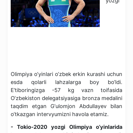
yozgi
Olimpiya o‘yinlari o‘zbek erkin kurashi uchun
esda qolarli lahzalarga boy bo‘ldi.
E’tiboringizga -57 kg vazn toifasida
O‘zbekiston delegatsiyasiga bronza medalini
taqdim etgan G‘ulomjon Abdullayev bilan
o‘tkazgan intervyumizni havola etamiz.
- Tokio-2020 yozgi Olimpiya o‘yinlarida