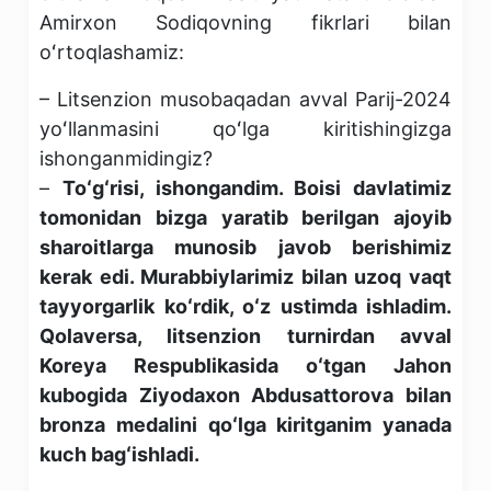
Amirxon Sodiqovning fikrlari bilan
oʻrtoqlashamiz:
– Litsenzion musobaqadan avval Parij-2024
yoʻllanmasini qoʻlga kiritishingizga
ishonganmidingiz?
–
Toʻgʻrisi, ishongandim. Boisi davlatimiz
tomonidan bizga yaratib berilgan ajoyib
sharoitlarga munosib javob berishimiz
kerak edi. Murabbiylarimiz bilan uzoq vaqt
tayyorgarlik koʻrdik, oʻz ustimda ishladim.
Qolaversa, litsenzion turnirdan avval
Koreya Respublikasida oʻtgan Jahon
kubogida Ziyodaxon Abdusattorova bilan
bronza medalini qoʻlga kiritganim yanada
kuch bagʻishladi.