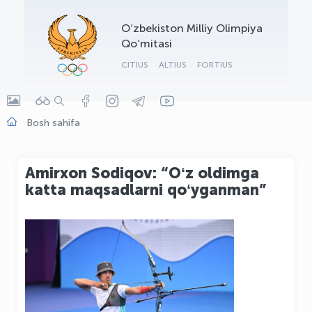
OLYMPCHIK AI - yordamchi
O‘zbekiston Milliy Olimpiya
Onlayn · olympic.uz
Qo‘mitasi
CITIUS
ALTIUS
FORTIUS
Bosh sahifa
Amirxon Sodiqov: “Oʻz oldimga
katta maqsadlarni qoʻyganman”