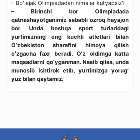
– Boʻlajak Olimpiadadan nimalar kutyapsiz?
– Birinchi bor Olimpiadada
qatnashayotganimiz sababli ozroq hayajon
bor. Unda boshqa sport turlaridagi
yurtimizning eng kuchli atletlari bilan
Oʻzbekiston sharafini himoya qilish
oʻzgacha faxr beradi. Oʻz oldimga katta
maqsadlarni qoʻyganman. Nasib qilsa, unda
munosib ishtirok etib, yurtimizga yorugʻ
yuz bilan qaytamiz.