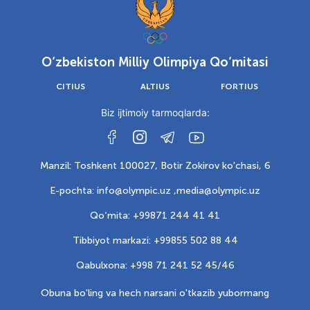
O‘zbekiston Milliy Olimpiya Qo‘mitasi
CITIUS
ALTIUS
FORTIUS
Biz ijtimoiy tarmoqlarda:
Manzil: Toshkent 100027, Botir Zokirov ko'chasi, 6
E-pochta: info@olympic.uz ,
media@olympic.uz
Qo‘mita: +99871 244 41 41
Tibbiyot markazi: +99855 502 88 44
Qabulxona: +998 71 241 52 45/46
Obuna bo'ling va hech narsani o'tkazib yubormang