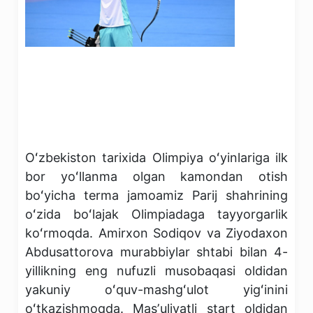
Oʻzbekiston tarixida Olimpiya oʻyinlariga ilk
bor yoʻllanma olgan kamondan otish
boʻyicha terma jamoamiz Parij shahrining
oʻzida boʻlajak Olimpiadaga tayyorgarlik
koʻrmoqda. Amirxon Sodiqov va Ziyodaxon
Abdusattorova murabbiylar shtabi bilan 4-
yillikning eng nufuzli musobaqasi oldidan
yakuniy oʻquv-mashgʻulot yigʻinini
oʻtkazishmoqda. Masʼuliyatli start oldidan