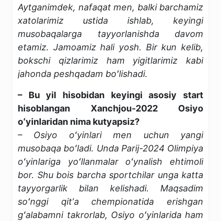
Aytganimdek, nafaqat men, balki barchamiz
xatolarimiz ustida ishlab, keyingi
musobaqalarga tayyorlanishda davom
etamiz. Jamoamiz hali yosh. Bir kun kelib,
bokschi qizlarimiz ham yigitlarimiz kabi
jahonda peshqadam boʻlishadi.
– Bu yil hisobidan keyingi asosiy start
hisoblangan Xanchjou-2022 Osiyo
oʻyinlaridan nima kutyapsiz?
– Osiyo oʻyinlari men uchun yangi
musobaqa boʻladi. Unda Parij-2024 Olimpiya
oʻyinlariga yoʻllanmalar oʻynalish ehtimoli
bor. Shu bois barcha sportchilar unga katta
tayyorgarlik bilan kelishadi. Maqsadim
soʻnggi qitʼa chempionatida erishgan
gʻalabamni takrorlab, Osiyo oʻyinlarida ham