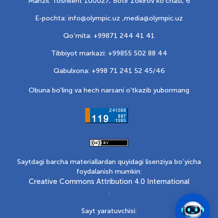
Manzil: Toshkent 100027, Botir Zokirov ko'chasi, 6
E-pochta: info@olympic.uz ,
media@olympic.uz
Qo‘mita: +99871 244 41 41
Tibbiyot markazi: +99855 502 88 44
Qabulxona: +998 71 241 52 45/46
Obuna bo'ling va hech narsani o'tkazib yubormang
Saytdagi barcha materiallardan quyidagi lisenziya bo‘yicha
foydalanish mumkin:
Creative Commons Attribution 4.0 International
.
Sayt yaratuvchisi: