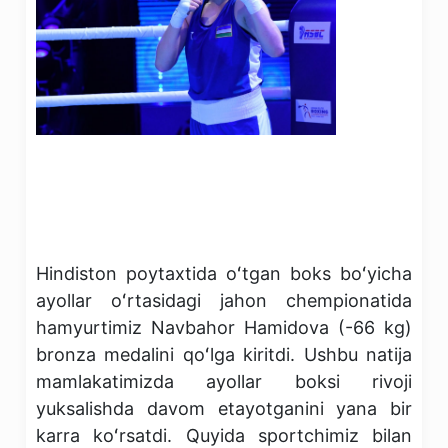
Hindiston poytaxtida oʻtgan boks boʻyicha
ayollar oʻrtasidagi jahon chempionatida
hamyurtimiz Navbahor Hamidova (-66 kg)
bronza medalini qoʻlga kiritdi. Ushbu natija
mamlakatimizda ayollar boksi rivoji
yuksalishda davom etayotganini yana bir
karra koʻrsatdi. Quyida sportchimiz bilan