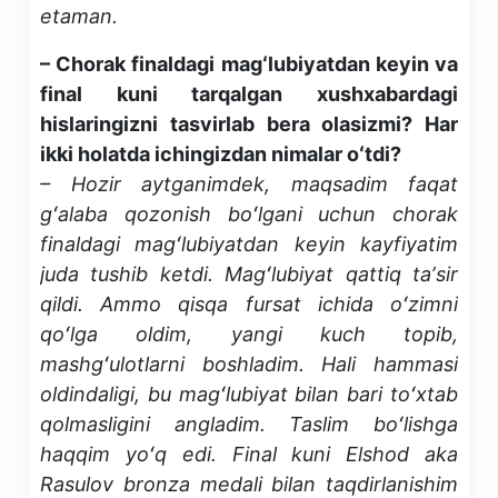
etaman.
– Chorak finaldagi magʻlubiyatdan keyin va
final kuni tarqalgan xushxabardagi
hislaringizni tasvirlab bera olasizmi? Har
ikki holatda ichingizdan nimalar oʻtdi?
– Hozir aytganimdek, maqsadim faqat
gʻalaba qozonish boʻlgani uchun chorak
finaldagi magʻlubiyatdan keyin kayfiyatim
juda tushib ketdi. Magʻlubiyat qattiq taʼsir
qildi. Ammo qisqa fursat ichida oʻzimni
qoʻlga oldim, yangi kuch topib,
mashgʻulotlarni boshladim. Hali hammasi
oldindaligi, bu magʻlubiyat bilan bari toʻxtab
qolmasligini angladim. Taslim boʻlishga
haqqim yoʻq edi. Final kuni Elshod aka
Rasulov bronza medali bilan taqdirlanishim