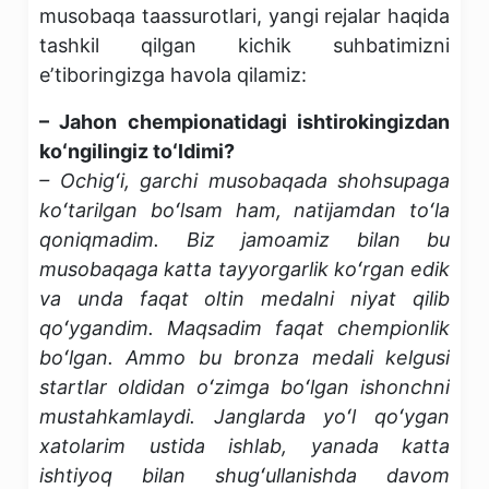
musobaqa taassurotlari, yangi rejalar haqida
tashkil qilgan kichik suhbatimizni
eʼtiboringizga havola qilamiz:
– Jahon chempionatidagi ishtirokingizdan
koʻngilingiz toʻldimi?
– Ochigʻi, garchi musobaqada shohsupaga
koʻtarilgan boʻlsam ham, natijamdan toʻla
qoniqmadim. Biz jamoamiz bilan bu
musobaqaga katta tayyorgarlik koʻrgan edik
va unda faqat oltin medalni niyat qilib
qoʻygandim. Maqsadim faqat chempionlik
boʻlgan. Ammo bu bronza medali kelgusi
startlar oldidan oʻzimga boʻlgan ishonchni
mustahkamlaydi. Janglarda yoʻl qoʻygan
xatolarim ustida ishlab, yanada katta
ishtiyoq bilan shugʻullanishda davom