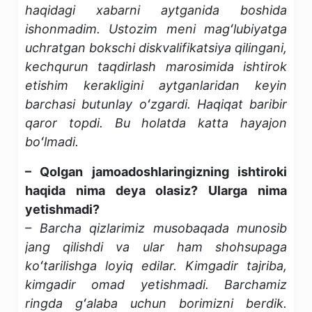
haqidagi xabarni aytganida boshida
ishonmadim. Ustozim meni magʻlubiyatga
uchratgan bokschi diskvalifikatsiya qilingani,
kechqurun taqdirlash marosimida ishtirok
etishim kerakligini aytganlaridan keyin
barchasi butunlay oʻzgardi. Haqiqat baribir
qaror topdi. Bu holatda katta hayajon
boʻlmadi.
– Qolgan jamoadoshlaringizning ishtiroki
haqida nima deya olasiz? Ularga nima
yetishmadi?
– Barcha qizlarimiz musobaqada munosib
jang qilishdi va ular ham shohsupaga
koʻtarilishga loyiq edilar. Kimgadir tajriba,
kimgadir omad yetishmadi. Barchamiz
ringda gʻalaba uchun borimizni berdik.