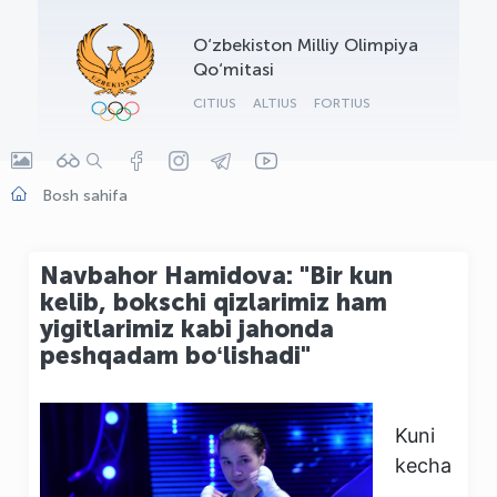
OLYMPCHIK AI - yordamchi
O‘zbekiston Milliy Olimpiya
Onlayn · olympic.uz
Qo‘mitasi
CITIUS
ALTIUS
FORTIUS
Bosh sahifa
Navbahor Hamidova: "Bir kun
kelib, bokschi qizlarimiz ham
yigitlarimiz kabi jahonda
peshqadam boʻlishadi"
Kuni
kecha